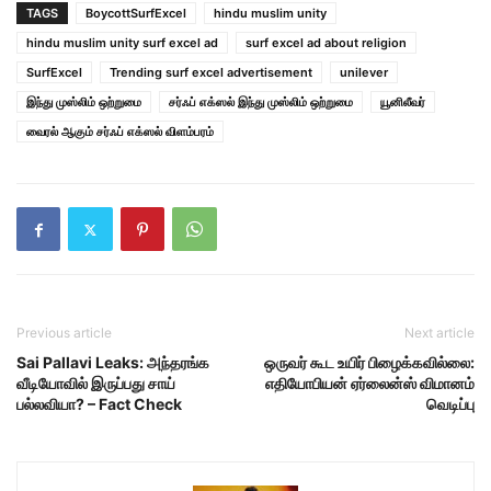
TAGS
BoycottSurfExcel
hindu muslim unity
hindu muslim unity surf excel ad
surf excel ad about religion
SurfExcel
Trending surf excel advertisement
unilever
இந்து முஸ்லிம் ஒற்றுமை
சர்ஃப் எக்ஸல் இந்து முஸ்லிம் ஒற்றுமை
யூனிலீவர்
வைரல் ஆகும் சர்ஃப் எக்ஸல் விளம்பரம்
Previous article
Next article
Sai Pallavi Leaks: அந்தரங்க
ஒருவர் கூட உயிர் பிழைக்கவில்லை:
வீடியோவில் இருப்பது சாய்
எதியோபியன் ஏர்லைன்ஸ் விமானம்
பல்லவியா? – Fact Check
வெடிப்பு