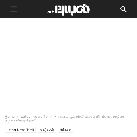
Home
Latest News Tamil
வைரலாகும் சர்ஃப் எக்ஸல் விளம்பரம்: மதத்தை
இழிவு படுத்துகிறதா?
Latest News Tamil
நிகழ்வுகள்
இந்தியா