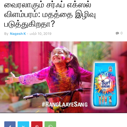
வைரலாகும் சர்ஃப் எக்ஸல்
விளம்பரம்: மதத்தை இழிவு
படுத்துகிறதா?
0
By
Nagesh K
-
மார்ச் 10, 2019