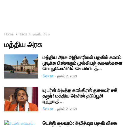
Home
Tags
மத்திய அரசு
மத்திய அரசு
மத்திய அரசு அதிகாரிகள் பதவிக் காலம்
முடிந்த பின்னரும் முக்கியத் தகவல்களை
பொதுவெளியில் வெளியிடத்...
Sekar
-
ஜூன் 2, 2021
யு டர்ன் அடித்த காங்கிரஸ் தலைவர் சசி
தரூர்! மத்திய அரசின் தடுப்பூசி
ஏற்றுமதி...
Sekar
-
ஜூன் 2, 2021
டெல்லி கலவரம்: அமித்ஷா பதவி விலக