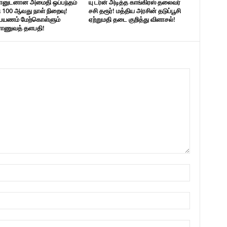
தானுடனான அமைதி ஒப்பந்தம்
யு டர்ன் அடித்த காங்கிரஸ் தலைவர்
100 ஆவது நாள் நிறைவு!
சசி தரூர்! மத்திய அரசின் தடுப்பூசி
் பயணம் மேற்கொள்ளும்
ஏற்றுமதி தடை குறித்து விளாசல்!
ராணுவத் தளபதி!