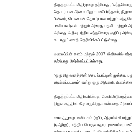
திருத்தப்பட்ட விதிமுறை தற்போது, “எந்தவொர
தொடர்பான அமைப்பிலும் பணிபுரிந்தவர், நிறு
பின்னர், டொமைன் தொடர்பான மற்றும் எந்தவ
பணியாளர்கள் மற்றும் அவரது பதவி, மற்றும் அ
அல்லது அறிவு பற்றிய எந்தவொரு குறிப்பு அல
கூடாது.” எனத் தெரிவிக்கப்பட்டுள்ளது.
அமைப்பின் களம் மற்றும் 2007 விதிகளில் எந்
தற்போது சேர்க்கப்பட்டுள்ளது.
“ஒரு நிறுவனத்தின் செயல்பாட்டின் முக்கிய
எடுக்கப்படலாம்” என்று ஒரு அதிகாரி விளக்கின
திருத்தப்பட்ட விதிகளின்படி, வெளிவிடுவதற்
நிறுவனத்தின் கீழ் வருகிறதா என்பதை அமைப்பி
உளவுத்துறை பணியகம் (ஐபி), ஆராய்ச்சி மற்றும் 
(டிஆர்ஐ), மத்திய பொருளாதார புலனாய்வு பண
எல்லை பாதுகாப்பு படை ஆகியவற்றிலிருந்து ஓய்