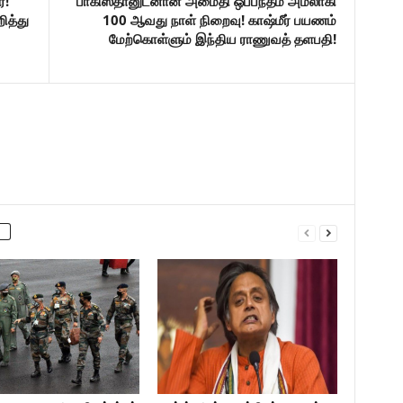
்!
பாகிஸ்தானுடனான அமைதி ஒப்பந்தம் அமலாகி
ித்து
100 ஆவது நாள் நிறைவு! காஷ்மீர் பயணம்
மேற்கொள்ளும் இந்திய ராணுவத் தளபதி!