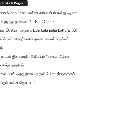
 Posts & Pages
nna Video Leak: சன்னி லியோன் போன்று ஆபாச
ில் நடித்த தமன்னா? – Fact Check
ால இந்தியா புத்தகம் Ethirkala india katturai pdf
ம்மன்: சித்தர்களின் ரகசிய பெண் தெய்வம்
டு
த்தர்கள் ஜீவ சமாதி; அதிசயம் நிறைந்த சித்தர்
- சித்த ரகசியம்
கள்: யார் அந்த நிசும்பசூதனி ? சோழர்களுக்கும்
்கும் என்ன தொடர்பு?