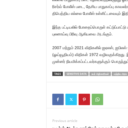
ரிசர்வ் போலீஸ் படை, தேசிய பாதுகாப்பு காவலர
திபெத்திய எல்லை போலீஸ் உள்ளிட்டவையும் இதி
இந்த பட்டியலில் போதைப்பொருள் கட்டுப்பாட்டு பண
புலனாய்வு பிரிவு ஆகியவை அடங்கும்.
2007 மற்றும் 2021 விதிகளில் ஐஏஎஸ், ஐபிஎஸ்
(ஓய்வூதியம்) விதிகள் 1972 வழிவகுக்கிறது. 
முன்னர் நியமிக்கப்பட்டவர்களுக்கும் பொருந்தும
TAGS
SENSITIVE DATA
உயர் அதிகாரிகள்
மத்திய அரசு
Previous article