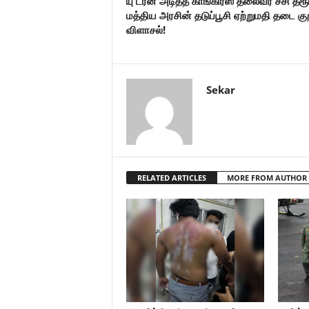
யு டர்ன் அடித்த காங்கிரஸ் தலைவர் சசி தரூர
மத்திய அரசின் தடுப்பூசி ஏற்றுமதி தடை குற
விளாசல்!
Sekar
RELATED ARTICLES
MORE FROM AUTHOR