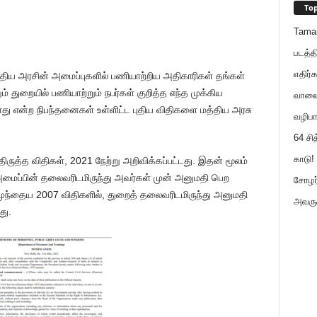
Top
Tama
படத்த
எதிர்க
த்திய அரசின் அமைப்புகளில் பணியாற்றிய அதிகாரிகள் தங்கள்
றும் துறையில் பணியாற்றும் நபர்கள் குறித்த எந்த முக்கிய
வாலைய
து என்ற நிபந்தனைகள் உள்ளிட்ட புதிய விதிகளை மத்திய அரசு
வழிபா
64 சி
காடு! 
திருத்த விதிகள், 2021 நேற்று அறிவிக்கப்பட்டது. இதன் மூலம்
ைப்பின் தலைவரிடமிருந்து அவர்கள் முன் அனுமதி பெற
சோழர்
 முந்தைய 2007 விதிகளில், துறைத் தலைவரிடமிருந்து அனுமதி
அவருக
து.