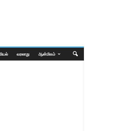
ியல்
வரலாறு
ஆன்மிகம்