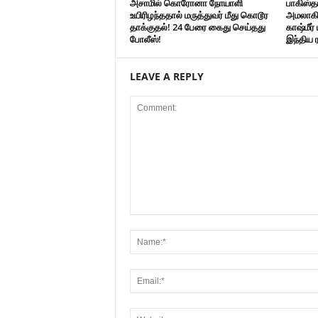
அசாமில் கொரோனா நோயாளி
பாகிஸ்
உயிரிழந்ததால் மருத்துவர் மீது கொடூர
அமலாகி 
தாக்குதல்! 24 பேரை கைது செய்தது
காஷ்மீர
போலீஸ்!
இந்திய 
LEAVE A REPLY