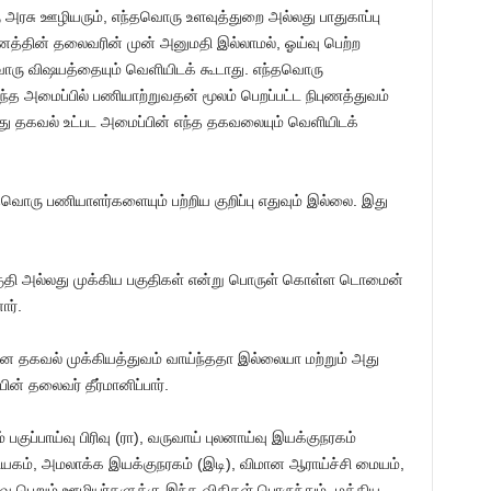
ு அரசு ஊழியரும், எந்தவொரு உளவுத்துறை அல்லது பாதுகாப்பு
வனத்தின் தலைவரின் முன் அனுமதி இல்லாமல், ஓய்வு பெற்ற
ொரு விஷயத்தையும் வெளியிடக் கூடாது. எந்தவொரு
ந்த அமைப்பில் பணியாற்றுவதன் மூலம் பெறப்பட்ட நிபுணத்துவம்
்லது தகவல் உட்பட அமைப்பின் எந்த தகவலையும் வெளியிடக்
தவொரு பணியாளர்களையும் பற்றிய குறிப்பு எதுவும் இல்லை. இது
 பகுதி அல்லது முக்கிய பகுதிகள் என்று பொருள் கொள்ள டொமைன்
ார்.
கான தகவல் முக்கியத்துவம் வாய்ந்ததா இல்லையா மற்றும் அது
ன் தலைவர் தீர்மானிப்பார்.
பகுப்பாய்வு பிரிவு (ரா), வருவாய் புலனாய்வு இயக்குநரகம்
ியகம், அமலாக்க இயக்குநரகம் (இடி), விமான ஆராய்ச்சி மையம்,
வு பெறும் ஊழியர்களுக்கு இந்த விதிகள் பொருந்தும். மத்திய