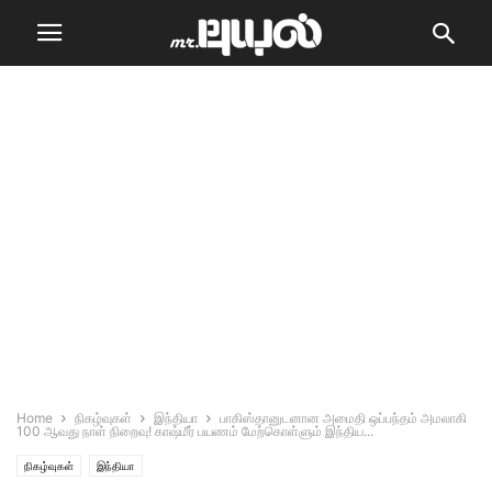
Home
நிகழ்வுகள்
இந்தியா
பாகிஸ்தானுடனான அமைதி ஒப்பந்தம் அமலாகி
100 ஆவது நாள் நிறைவு! காஷ்மீர் பயணம் மேற்கொள்ளும் இந்திய...
நிகழ்வுகள்
இந்தியா