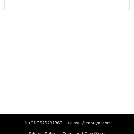
✆ +91 9626291862
📧 mail@mrpuyal.com
Privacy Policy
Terms and Conditions