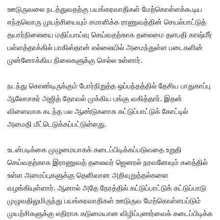
ஊடுருவலை நடத்துவதற்கு பயங்கரவாதிகள் மேற்கொள்ளக்கூடிய
எந்தவொரு முயற்சியையும் சமாளிக்க ராணுவத்தின் செயல்பாட்டுத்
தயார்நிலையை மதிப்பாய்வு செய்வதற்காக தலைமை தளபதி காஷ்மீர்
பள்ளத்தாக்கில் பாகிஸ்தான் எல்லையில் அமைந்துள்ள படைகளின்
முன்னோக்கிய நிலைகளுக்கு செல்ல உள்ளார்.
நடந்து கொண்டிருக்கும் போர்நிறுத்த ஒப்பந்தத்தில் தேசிய பாதுகாப்பு
ஆலோசகர் அஜித் தோவல் முக்கிய பங்கு வகித்தார். இதன்
விளைவாக கடந்த பல ஆண்டுகளாக கட்டுப்பாட்டுக் கோட்டில்
அமைதி மீட்டெடுக்கப்பட்டுள்ளது.
உடன்படிக்கை முழுமையாகக் கடைப்பிடிக்கப்படுவதை உறுதி
செய்வதற்காக இராணுவத் தலைவர் ஜெனரல் நரவனேவும் களத்தில்
உள்ள அமைப்புகளுக்கு தெளிவான அறிவுறுத்தல்களை
வழங்கியுள்ளார். ஆனால் அதே நேரத்தில் கட்டுப்பாட்டுக் கட்டுப்பாடு
முழுவதிலுமிருந்து பயங்கரவாதிகள் ஊடுருவ மேற்கொள்ளபப்டும்
முயற்சிகளுக்கு எதிராக கடுமையான விழிப்புணர்வைக் கடைப்பிடிக்க