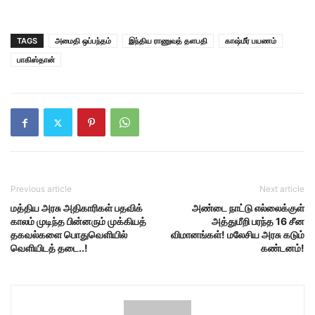
TAGS
அமைதி ஒப்பந்தம்
இந்திய ராணுவத் தளபதி
காஷ்மீர் பயணம்
பாகிஸ்தான்
Previous article
Next article
மத்திய அரசு அதிகாரிகள் பதவிக்
அண்டை நாட்டு எல்லைக்குள்
காலம் முடிந்த பின்னரும் முக்கியத்
அத்துமீறி பரந்த 16 சீன
தகவல்களை பொதுவெளியில்
விமானங்கள்! மலேசிய அரசு கடும்
வெளியிடத் தடை..!
கண்டனம்!