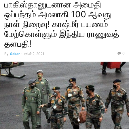
பாகிஸ்தானுடனான அமைதி
ஒப்பந்தம் அமலாகி 100 ஆவது
நாள் நிறைவு! காஷ்மீர் பயணம்
மேற்கொள்ளும் இந்திய ராணுவத்
தளபதி!
0
By
Sekar
-
ஜூன் 2, 2021