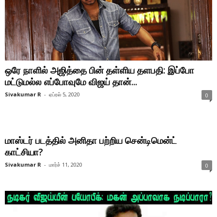
ஒரே நாளில் அஜித்தை பின் தள்ளிய தளபதி: இப்போ
மட்டுமல்ல எப்போவுமே விஜய் தான்...
Sivakumar R
-
ஏப்ரல் 5, 2020
0
மாஸ்டர் படத்தில் அனிதா பற்றிய சென்டிமென்ட்
காட்சியா?
Sivakumar R
-
மார்ச் 11, 2020
0