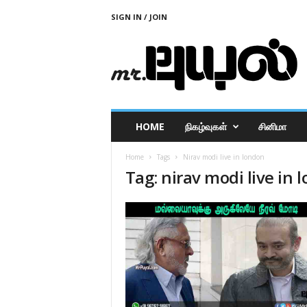
SIGN IN / JOIN
M
r
P
u
y
a
l
HOME
நிகழ்வுகள்
சினிமா
Home
Tags
Nirav modi live in london
Tag: nirav modi live in 