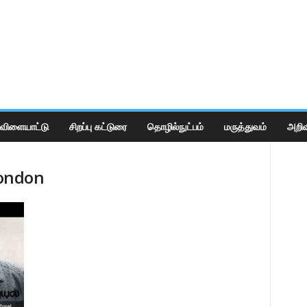
விளையாட்டு
சிறப்பு கட்டுரை
தொழில்நுட்பம்
மருத்துவம்
அறிவ
london