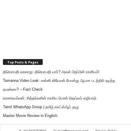
Top Posts & Pages
திரௌபதி வரலாறு: திரௌபதி யார்? அவள் பிறப்பின் ரகசியம்!
Tamanna Video Leak: சன்னி லியோன் போன்று ஆபாச படத்தில் நடித்த
தமன்னா? – Fact Check
வாலையம்மன்: சித்தர்களின் ரகசிய பெண் தெய்வம் வழிபாடு
Tamil WhatsApp Group | தமிழ் வாட்ஸ்ஆப் குழு
Master Movie Review in English
✆ +91 9626291862
mail@mrpuyal.com
Privacy Policy