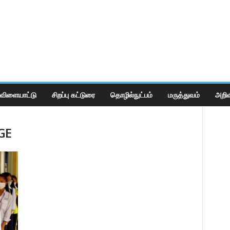
விளையாட்டு
சிறப்பு கட்டுரை
தொழில்நுட்பம்
மருத்துவம்
அறிவ
GE