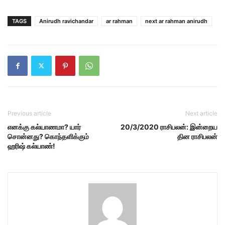
TAGS
Anirudh ravichandar
ar rahman
next ar rahman anirudh
Previous article
Next article
எனக்கு கல்யாணமா? யார்
20/3/2020 ராசிபலன்: இன்றைய
சொன்னது? கொந்தளிக்கும்
தின ராசிபலன்
ஹரிஷ் கல்யாண்!