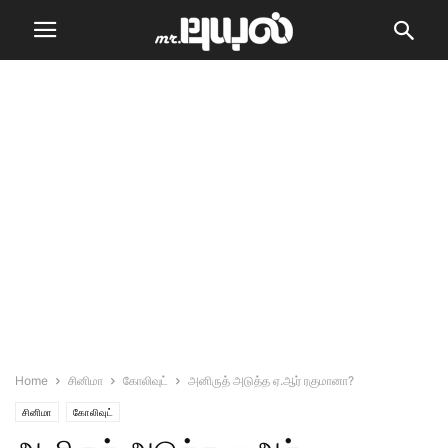
Home
சினிமா
கோலிவுட்
அனிருத் அடுத்த ஏ.ஆர் ரகுமானா?
சினிமா
கோலிவுட்