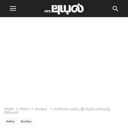
Home
சினிமா
கோலிவுட்
கொரோனா பாதிப்பு: இயக்குநர் பாண்டிராஜ்
நிதியுதவி!
சினிமா
கோலிவுட்