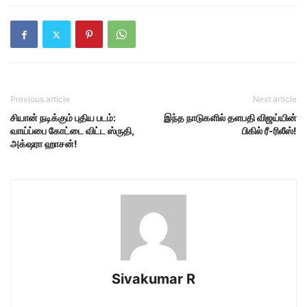
Previous article
Next article
சியான் நடிக்கும் புதிய படம்:
இந்த நாடுகளில் தளபதி விஜய்யின்
வாய்ப்பை கோட்டை விட்ட ஸ்ருதி,
பிகில் ரீ-ரிலீஸ்!
அக்‌ஷரா ஹாசன்!
Sivakumar R