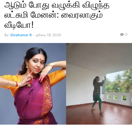
ஆடும் போது வழுக்கி விழுந்த
லட்சுமி மேனன்: வைரலாகும்
வீடியோ!
0
By
Sivakumar R
-
ஜூலை 18, 2020