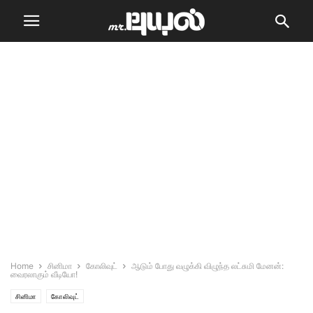
Home
சினிமா
கோலிவுட்
ஆடும் போது வழுக்கி விழுந்த லட்சுமி மேனன்:
வைரலாகும் வீடியோ!
சினிமா
கோலிவுட்