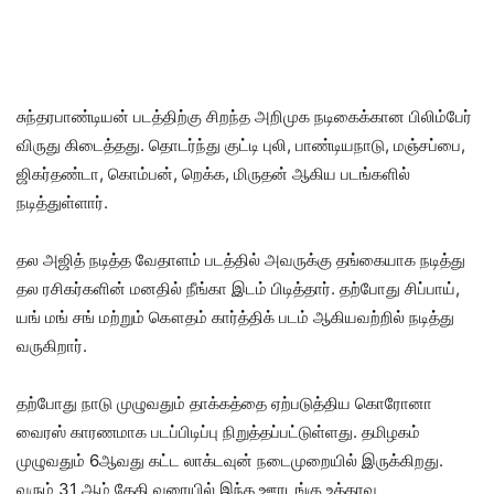
சுந்தரபாண்டியன் படத்திற்கு சிறந்த அறிமுக நடிகைக்கான பிலிம்பேர்
விருது கிடைத்தது. தொடர்ந்து குட்டி புலி, பாண்டியநாடு, மஞ்சப்பை,
ஜிகர்தண்டா, கொம்பன், றெக்க, மிருதன் ஆகிய படங்களில்
நடித்துள்ளார்.
தல அஜித் நடித்த வேதாளம் படத்தில் அவருக்கு தங்கையாக நடித்து
தல ரசிகர்களின் மனதில் நீங்கா இடம் பிடித்தார். தற்போது சிப்பாய்,
யங் மங் சங் மற்றும் கௌதம் கார்த்திக் படம் ஆகியவற்றில் நடித்து
வருகிறார்.
தற்போது நாடு முழுவதும் தாக்கத்தை ஏற்படுத்திய கொரோனா
வைரஸ் காரணமாக படப்பிடிப்பு நிறுத்தப்பட்டுள்ளது. தமிழகம்
முழுவதும் 6ஆவது கட்ட லாக்டவுன் நடைமுறையில் இருக்கிறது.
வரும் 31 ஆம் தேதி வரையில் இந்த ஊரடங்கு உத்தரவு