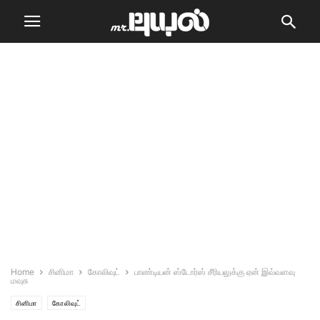
Home
சினிமா
கோலிவுட்
பாண்டியன் ஸ்டோர்ஸ் சீரியலுக்கு ஏன் இவ்வளவு
மவுசு
சினிமா
கோலிவுட்