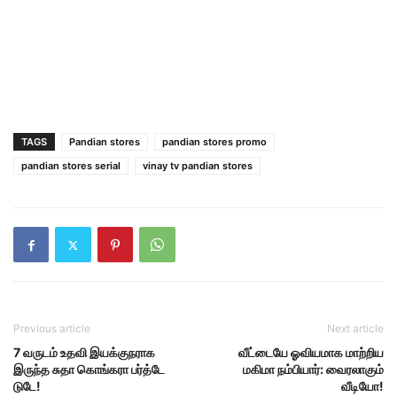
TAGS
Pandian stores
pandian stores promo
pandian stores serial
vinay tv pandian stores
Previous article
Next article
7 வருடம் உதவி இயக்குநராக
வீட்டையே ஓவியமாக மாற்றிய
இருந்த சுதா கொங்கரா பர்த்டே
மகிமா நம்பியார்: வைரலாகும்
டுடே!
வீடியோ!