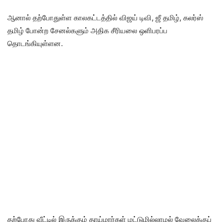
ஆனால் தற்போதுள்ள காலகட்டத்தில் விஜய் டிவி, ஜீ தமிழ், கலர்ஸ்
தமிழ் போன்ற சேனல்களும் அதிக சீரியலை ஒளிபரப்ப
தொடங்கியுள்ளன.
தற்போது வீட்டில் இருக்கும் தாய்மார்கள் மட்டுமில்லாமல் வேலைக்குப்