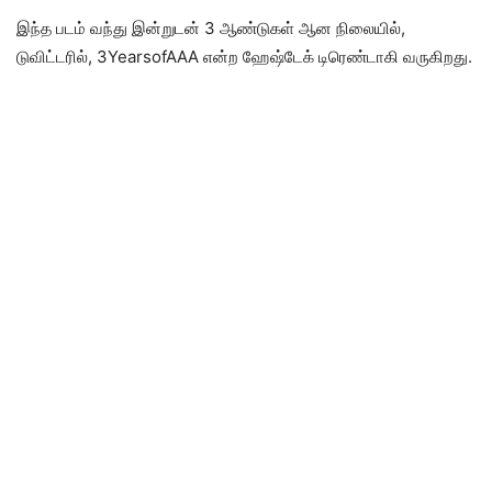
இந்த படம் வந்து இன்றுடன் 3 ஆண்டுகள் ஆன நிலையில்,
டுவிட்டரில், 3YearsofAAA என்ற ஹேஷ்டேக் டிரெண்டாகி வருகிறது.