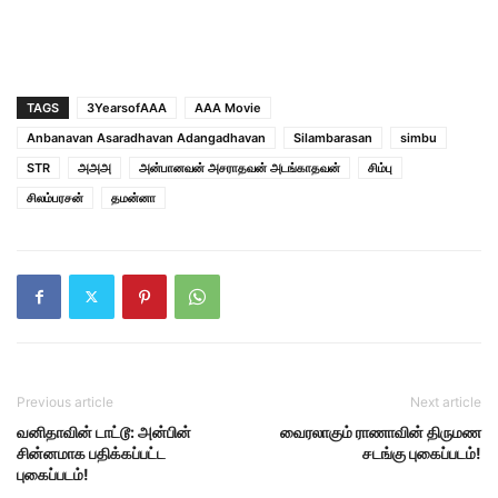
TAGS
3YearsofAAA
AAA Movie
Anbanavan Asaradhavan Adangadhavan
Silambarasan
simbu
STR
அஅஅ
அன்பானவன் அசராதவன் அடங்காதவன்
சிம்பு
சிலம்பரசன்
தமன்னா
Previous article
Next article
வனிதாவின் டாட்டூ: அன்பின்
வைரலாகும் ராணாவின் திருமண
சின்னமாக பதிக்கப்பட்ட
சடங்கு புகைப்படம்!
புகைப்படம்!