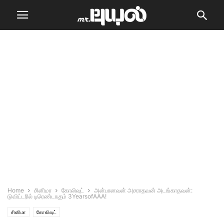
Home
சினிமா
கோலிவுட்
அன்பானவன் அசராதவன் அடங்காதவன்:
டுவிட்டரில் டிரெண்டாகும் 3YearsofAAA!
சினிமா
கோலிவுட்