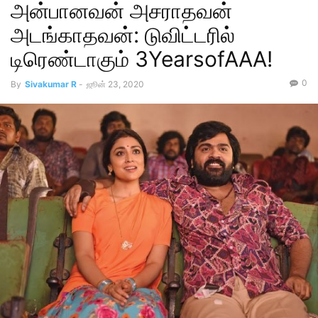
அன்பானவன் அசராதவன்
அடங்காதவன்: டுவிட்டரில்
டிரெண்டாகும் 3YearsofAAA!
0
By
Sivakumar R
-
ஜூன் 23, 2020