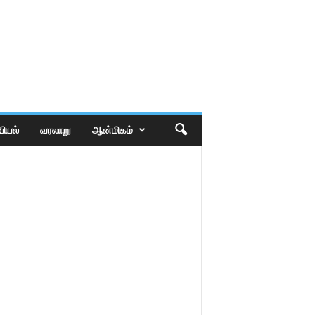
ியல்
வரலாறு
ஆன்மிகம்