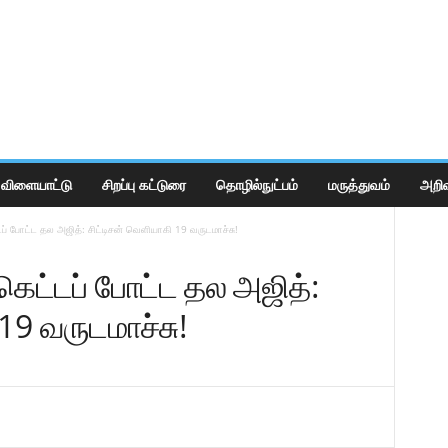
விளையாட்டு
சிறப்பு கட்டுரை
தொழில்நுட்பம்
மருத்துவம்
அறிவ
ப் போட்ட தல அஜித்: சிட்டிசன் வெளியாகி 19 வருடமாச்சு!
கெட்டப் போட்ட தல அஜித்:
19 வருடமாச்சு!