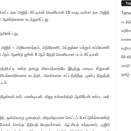
Top
 போட்ட தல அஜித்: சிட்டிசன் வெளியாகி 19 வருடமாச்சு! தல அஜித்
Tama
19 ஆண்டுகளை கடந்துவிட்டது.
படத்த
எதிர்க
ஆகிவிட்டது.
வாலைய
ஜித் – அறிவானந்தம், அந்தோனி, அப்துல்லா மற்றும் சுப்பிரமணி
வழிபா
01 ஆம் ஆண்டு ஜூன் 8 ஆம் தேதி வெளியான படம் சிட்டிசன்.
64 சி
காடு! 
அத்திபட்டி என்ற தனது கிராமத்தையே இழந்து வாடிய சிறுவன்
தமிழ்
ியல்வாதிகளை கடத்தி, அவர்களை சட்டத்திற்கு முன்பு நிறுத்தி
டம்.
, நிழல்கள் ரவி, பாண்டியன், வினு சக்ரவர்த்தி ஆகியோர் உள்பட பலர்
 அஜித், ஒவ்வொரு முறையும், விதவிதமான கெட்டப் போட்டுக்கொண்டு
கச் செய்த நீதிபதி வேதாச்சலம், ஆட்சியர் சந்தானம், டிஜிபி