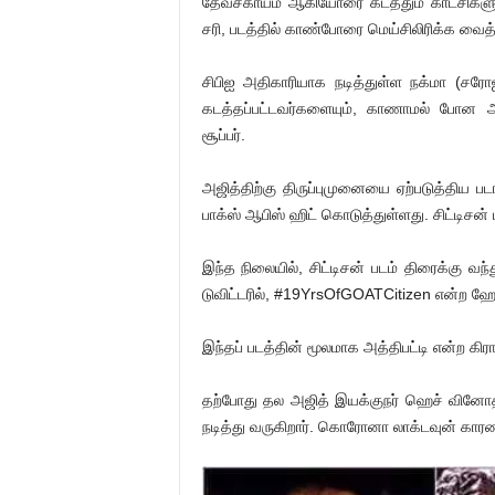
தேவசகாயம் ஆகியோரை கடத்தும் காட்சிகளும், 
சரி, படத்தில் காண்போரை மெய்சிலிரிக்க வைத்
சிபிஐ அதிகாரியாக நடித்துள்ள நக்மா (சரோஜ
கடத்தப்பட்டவர்களையும், காணாமல் போன அத்த
சூப்பர்.
அஜித்திற்கு திருப்புமுனையை ஏற்படுத்திய பட
பாக்ஸ் ஆபிஸ் ஹிட் கொடுத்துள்ளது. சிட்டிசன்
இந்த நிலையில், சிட்டிசன் படம் திரைக்கு
டுவிட்டரில், #19YrsOfGOATCitizen என்ற ஹே
இந்தப் படத்தின் மூலமாக அத்திபட்டி என்ற கிரா
தற்போது தல அஜித் இயக்குநர் ஹெச் வினோத் ம
நடித்து வருகிறார். கொரோனா லாக்டவுன் காரணமா