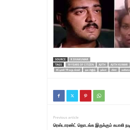
SOURCE
R SIVAKUMAR
TAGS
19 YEARS OF CITIZEN
AJITH
AJITH KUMAR
சிட்டிசன் 19 வருடங்கள்
தல அஜித்
நக்மா
மீனா
வலிமை
Previous article
ரெஸ்டாரண்ட் தொடங்க இருக்கும் கபாலி நட