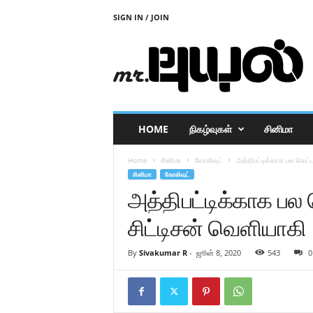
SIGN IN / JOIN
M
r
P
u
y
a
l
HOME
நிகழ்வுகள்
சினிமா
Home
சினிமா
கோலிவுட்
அத்திபட்டிக்காக பல கெட்ட
சினிமா
கோலிவுட்
அத்திபட்டிக்காக பல 
சிட்டிசன் வெளியாகி 
By
Sivakumar R
-
ஜூன் 8, 2020
543
0