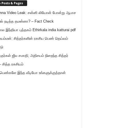
 Posts & Pages
nna Video Leak: சன்னி லியோன் போன்று ஆபாச
ில் நடித்த தமன்னா? – Fact Check
ால இந்தியா புத்தகம் Ethirkala india katturai pdf
ம்மன்: சித்தர்களின் ரகசிய பெண் தெய்வம்
டு
த்தர்கள் ஜீவ சமாதி; அதிசயம் நிறைந்த சித்தர்
- சித்த ரகசியம்
 பெண்களே இந்த வீடியோ உங்களுக்குத்தான்