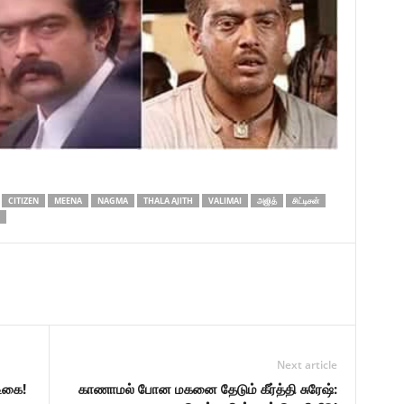
CITIZEN
MEENA
NAGMA
THALA AJITH
VALIMAI
அஜித்
சிட்டிசன்
Next article
ிகை!
காணாமல் போன மகனை தேடும் கீர்த்தி சுரேஷ்: