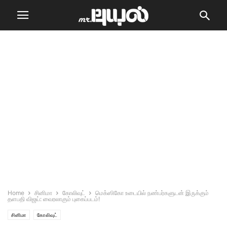
Home
சினிமா
கோலிவுட்
மெக்‌ஸிகோ உடையில் நண்பர்களுடன் இருக்கும்
தளபதி விஜய்: வைரலாகும் புகைப்படம்!
சினிமா
கோலிவுட்