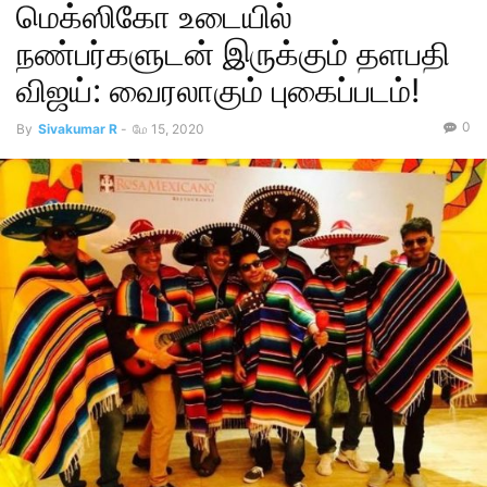
மெக்‌ஸிகோ உடையில்
நண்பர்களுடன் இருக்கும் தளபதி
விஜய்: வைரலாகும் புகைப்படம்!
0
By
Sivakumar R
-
மே 15, 2020