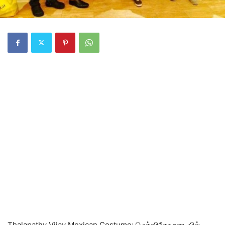
Thalapathy Vijay Mexican Costume; மெக்‌ஸிகோ உடையில்