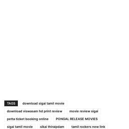
TAGS
download sigai tamil movie
download viswasam hd print review
movie review sigai
petta ticket booking online
PONGAL RELEASE MOVIES
sigai tamil movie
sikai thiraipdam
tamil rockers new link