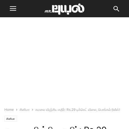
Home
சினிமா
கமலை விஞ்சிய கதிர்: Rs.29 டிக்கெட் விலை, பொங்கல் ரிலீஸ்!
சினிமா