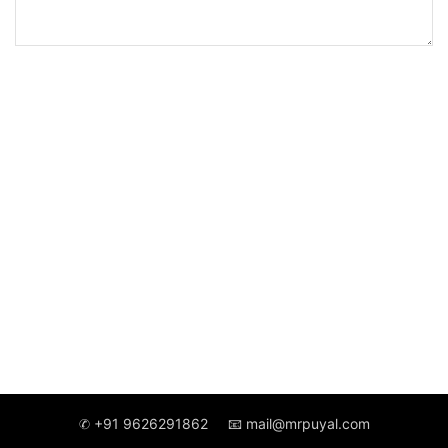
✆ +91 9626291862
📧 mail@mrpuyal.com