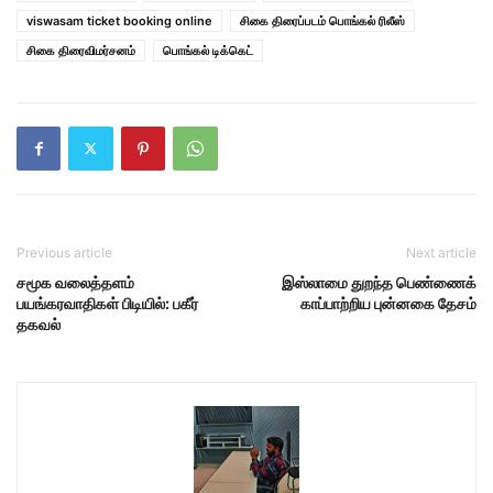
viswasam ticket booking online
சிகை திரைப்படம் பொங்கல் ரிலீஸ்
சிகை திரைவிமர்சனம்
பொங்கல் டிக்கெட்
Previous article
Next article
சமூக வலைத்தளம்
இஸ்லாமை துறந்த பெண்ணைக்
பயங்கரவாதிகள் பிடியில்: பகீர்
காப்பாற்றிய புன்னகை தேசம்
தகவல்