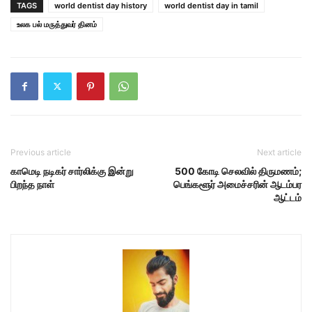
TAGS
world dentist day history
world dentist day in tamil
உலக பல் மருத்துவர் தினம்
Previous article
Next article
காமெடி நடிகர் சார்லிக்கு இன்று
500 கோடி செலவில் திருமணம்;
பிறந்த நாள்
பெங்களூர் அமைச்சரின் ஆடம்பர
ஆட்டம்