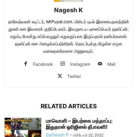
Nagesh K
நாகேஷ்வரன் எடிட்டர், MrPuyal.com. மிஸ்டர் புயல் இணையதளத்தின்
தூண் என இவரைக் குறிப்பிடலாம். இவருடைய புனைப்பெயர் ஹஸ்ட்லர்.
எறும்பு போன்று எப்பொழுதும் சுறுசுறுப்பாக இருப்பதால் நண்பர்களால்
ஹஸ்ட்லர் என அழைக்கப்படுகிறார். தொடர்புக்கு கீழுள்ள சமூக
வலைதளங்களை அணுகவும்.
Facebook
Instagram
Mail
Twitter
RELATED ARTICLES
மாவொளி – இயற்கை மத்தாப்பு:
இதுதான் ஒரிஜினல் தீபாவளி!
Satheesh P
-
அக்டோபர் 22, 2022