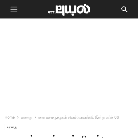
Home
வரலாறு
உலக பல் மருத்துவர் தினம்; வரலாற்றில் இன்று மார்ச் 06
வரலாறு