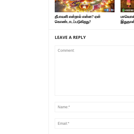
தீபாவளி என்றால் என்ன? ஏன்
மாவொளி 
கொண்டாடப்படுகிறது?
இதுதான்
LEAVE A REPLY