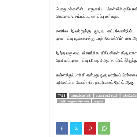
பொதுமக்களின் பாதுகாப்பு கேள்விக்குறிய
கொலை செய்யப்பட வாய்ப்பு உள்ளது.
எனவே இவற்றுக்கு முடிவு கட்டவேண்டும்.
புலனாய்வு முகமைக்கு மாற்றவேண்டும்” என அந்
இந்த மனுவை விசாரித்த நீதிபதிகள் கிருபாகரன
தேசியப் புலனாய்வு பிரிவு, சிபிஐ தரப்பில் இருந்
கள்ளத்துப்பாக்கி என்பது ஒரு மாநிலப் பிரச
பதிலளிக்க வேண்டும். தவறினால் நேரில் ஆஜராக
TAGS
அரசியல்வாதிகள்
ஆயுத தடைச் சட்டம்
கள்ளத்துப்பா
மத்திய உள்துறை அமைச்சர்
ரவுடிகள்