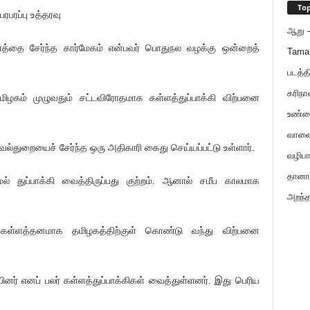
Top
பரபரப்பு உத்தரவு
ஆறு - 
ுளத்தை சேர்ந்த கார்மேகம் என்பவர் பொதுநல வழக்கு ஒன்றைத்
Tama
படத்த
கரிநா
மிழகம் முழுவதும் சட்டவிரோதமாக கள்ளத்துப்பாக்கி விற்பனை
உண்ம
வாலைய
துறையைச் சேர்ந்த ஒரு அதிகாரி கைது செய்யப்பட்டு உள்ளார்.
வழிபா
தானாய
ல் துப்பாக்கி வைத்திருப்பது குற்றம். ஆனால் சமீப காலமாக
அறந்த
ள் கள்ளத்தனமாக தமிழகத்திற்குள் கொண்டு வந்து விற்பனை
ினர் எனப் பலர் கள்ளத்துப்பாக்கிகள் வைத்துள்ளனர். இது பெரிய