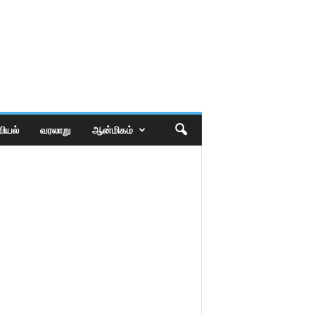
ியல்
வரலாறு
ஆன்மிகம்