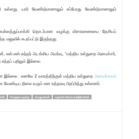
ாகி உள்ளது. யார் வேண்டுமானாலும் எப்போது வேண்டுமானாலும்
 கள்ளத்துப்பாக்கி தொடர்பான வழக்கு விசாரணையை தேசியப்
த மனுவில் கூறப்பட்டு இருந்தது.
், எஸ்.எஸ்.சுந்தர் அடங்கிய அமர்வு, “மத்திய உள்துறை அமைச்சர்,
து எந்தப் பதிலும் இல்லை.
்சனை இல்லை. எனவே 2 வாரத்திற்குள் மத்திய உள்துறை
அமைச்சகம்
 வேண்டிய நிலை வரும் என உத்தரவு பிறப்பித்து உள்ளனர்.
க்கி
பொதுநல வழக்கு
பொதுமக்கள்
மதுரைக் கிளை உயர்நீதிமன்றம்