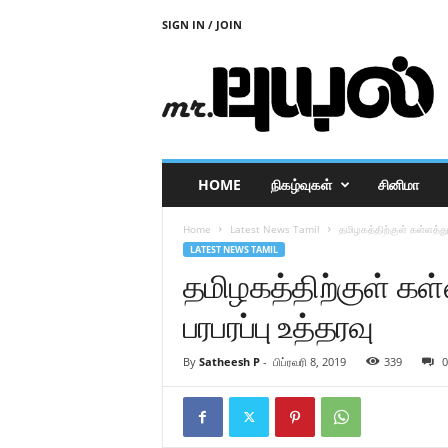
SIGN IN / JOIN
M
r
P
u
y
a
l
HOME
நிகழ்வுகள்
சினிமா
Home
Latest News Tamil
தமிழகத்திற்குள் கள்ளத்துப
LATEST NEWS TAMIL
தமிழகத்திற்குள் கள்ள
பரபரப்பு உத்தரவு
By
Satheesh P
-
பிப்ரவரி 8, 2019
339
0