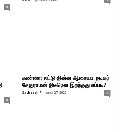
0
கண்ணா லட்டு தின்ன ஆசையா: நடிகர்
ி
சேதுராமன் திடீரென இறந்தது எப்படி?
Satheesh P
-
மார்ச் 27, 2020
3
0