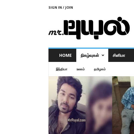
SIGN IN / JOIN
M
r
P
u
y
a
l
HOME
நிகழ்வுகள்
சினிமா
இந்தியா
உலகம்
தமிழகம்