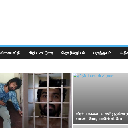
விளையாட்டு
சிறப்பு கட்டுரை
தொழில்நுட்பம்
மருத்துவம்
அறிவ
0
ஏப்ரல் 1 காலை 10 மணி முதல் ஊர
வாபஸ் – மோடி: பாலிமர் வீடியோ