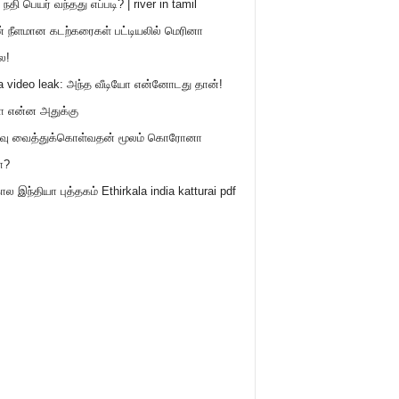
நதி பெயர் வந்தது எப்படி? | river in tamil
் நீளமான கடற்கரைகள் பட்டியலில் மெரினா
ை!
ya video leak: அந்த வீடியோ என்னோடது தான்!
ோ என்ன அதுக்கு
றவு வைத்துக்கொள்வதன் மூலம் கொரோனா
ா?
ால இந்தியா புத்தகம் Ethirkala india katturai pdf