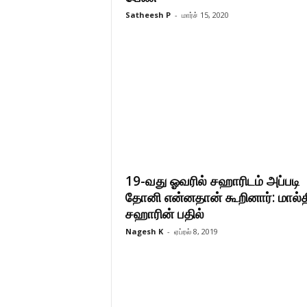
Satheesh P
-
மார்ச் 15, 2020
19-வது ஓவரில் சஹாரிடம் அப்படி
தோனி என்னதான் கூறினார்: மால்த
சஹாரின் பதில்
Nagesh K
-
ஏப்ரல் 8, 2019