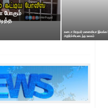
ா போகும்
டித்த
கனடா பிரதமர் மனைவியா இவங்க
அதிர்ச்சியடைந்த உலகம்
News in T
செய்திகளி
தினம் தின
உங்கள் மகி