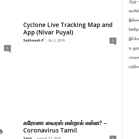
ஆறு - 
உலகின
இல்ல
Cyclone Live Tracking Map and
losli
App (Nivar Puyal)
இப்ப
Satheesh P
-
மே 2, 2019
0
0
உடலு
பரவும
எதிர்க
கரோனா வைரஸ் என்றால் என்ன? –
ு
Coronavirus Tamil
Selvi
-
ஜனவரி 27, 2020
9