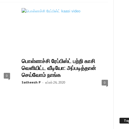
பொள்ளாச்சி ரேப்பிஸ்ட் பற்றி காசி
வெளியிட்ட வீடியோ: அப்படித்தான்
செய்வோம் நாங்க
0
Satheesh P
-
ஏப்ரல் 26, 2020
0
To