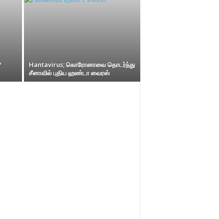
?
Hantavirus; கொரோனாவை தொடர்ந்து
சீனாவில் புதிய ஹண்டா வைரஸ்
amil தமிழின் புதிய இணையம். மிஸ்டர் புயல் செய்திகளை உடனுக்குடன் படியுங
ல் புதிய தோர் கோணம், புதிய பரிமாணம் என வித்தியாசங்கள் ஏராளமாய். நிகழ்வு
ம் படியுங்கள். திகட்டாமல் படிங்கள். உங்கள் நண்பர்களுக்கும் எங்கள் இணையத்
ழ்ச்சி எங்களின் வளர்ச்சி. நன்றி.