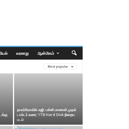
ியல்
வரலாறு
ஆன்மிகம்
Most popular
நாகர்கோவில் சுஜி: பள்ளி மாணவி முதல்
டங்கு
டாக்டர் வரை; 1TB Hard Disk நிறைய
படம்