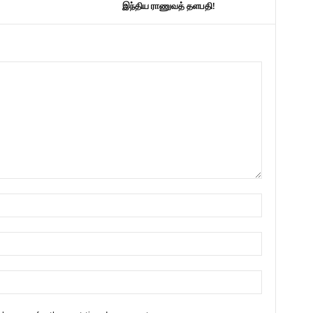
இந்திய ராணுவத் தளபதி!