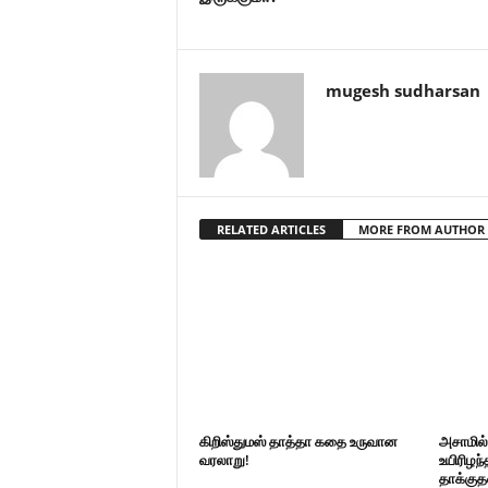
mugesh sudharsan
RELATED ARTICLES
MORE FROM AUTHOR
கிறிஸ்துமஸ் தாத்தா கதை உருவான
அசாமில
வரலாறு!
உயிரிழந்
தாக்குத