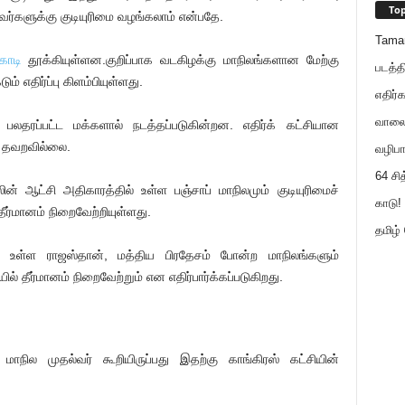
Top
வர்களுக்கு குடியுரிமை வழங்கலாம் என்பதே.
Tama
கொடி
தூக்கியுள்ளன.குறிப்பாக வடகிழக்கு மாநிலங்களான மேற்கு
படத்த
ம் எதிர்ப்பு கிளம்பியுள்ளது.
எதிர்க
வாலைய
 பலதரப்பட்ட மக்களால் நடத்தப்படுகின்றன. எதிர்க் கட்சியான
்ட தவறவில்லை.
வழிபா
64 சி
ின் ஆட்சி அதிகாரத்தில் உள்ள பஞ்சாப் மாநிலமும் குடியுரிமைச்
காடு! 
தீர்மானம் நிறைவேற்றியுள்ளது.
தமிழ்
ல் உள்ள ராஜஸ்தான், மத்திய பிரதேசம் போன்ற மாநிலங்களும்
ில் தீர்மானம் நிறைவேற்றும் என எதிர்பார்க்கப்படுகிறது.
நில முதல்வர் கூறியிருப்பது இதற்கு காங்கிரஸ் கட்சியின்