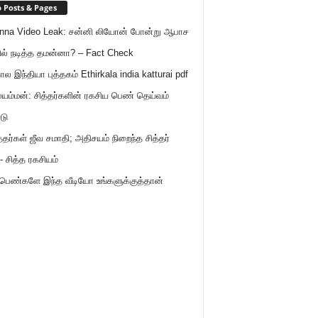
 Posts & Pages
nna Video Leak: சன்னி லியோன் போன்று ஆபாச
ில் நடித்த தமன்னா? – Fact Check
ால இந்தியா புத்தகம் Ethirkala india katturai pdf
ம்மன்: சித்தர்களின் ரகசிய பெண் தெய்வம்
டு
த்தர்கள் ஜீவ சமாதி; அதிசயம் நிறைந்த சித்தர்
- சித்த ரகசியம்
 பெண்களே இந்த வீடியோ உங்களுக்குத்தான்