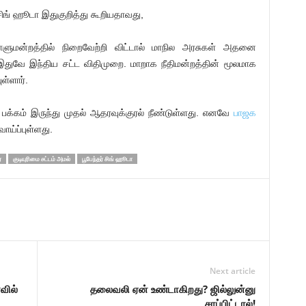
 சிங் ஹூடா இதுகுறித்து கூறியதாவது,
டாளுமன்றத்தில் நிறைவேற்றி விட்டால் மாநில அரசுகள் அதனை
இதுவே இந்திய சட்ட விதிமுறை. மாறாக நீதிமன்றத்தின் மூலமாக
ள்ளார்.
் பக்கம் இருந்து முதல் ஆதரவுக்குரல் நீண்டுள்ளது. எனவே
பாஜக
ாய்ப்புள்ளது.
்
குடியுரிமை சட்டம் அமல்
பூபேந்தர் சிங் ஹூடா
Next article
வில்
தலைவலி ஏன் உண்டாகிறது? ஜில்லுன்னு
சாப்பிட்டால்!