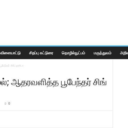
விளையாட்டு
சிறப்பு கட்டுரை
தொழில்நுட்பம்
மருத்துவம்
அறிவ
பூபேந்தர் சிங் ஹூடா
மல்; ஆதரவளித்த பூபேந்தர் சிங்
0