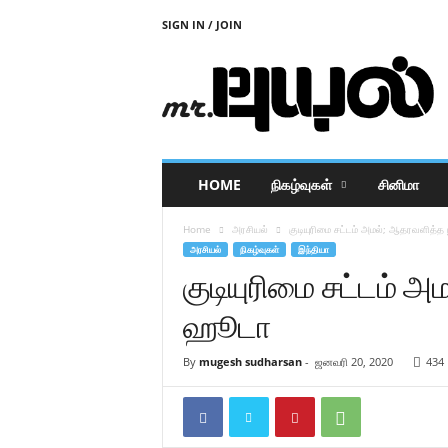
SIGN IN / JOIN
M
r
P
u
y
a
l
HOME
நிகழ்வுகள்
சினிமா
Home
அரசியல்
குடியுரிமை சட்டம் அமல்; ஆதரவளித்த 
அரசியல்
நிகழ்வுகள்
இந்தியா
குடியுரிமை சட்டம் அ
ஹூடா
By
mugesh sudharsan
-
ஜனவரி 20, 2020
434