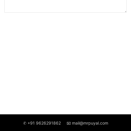
✆ +91 9626291862
📧 mail@mrpuyal.com