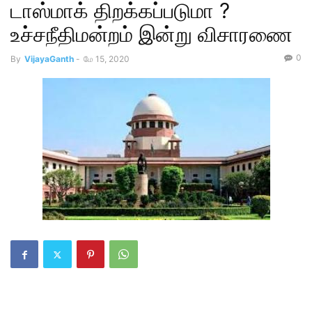
டாஸ்மாக் திறக்கப்படுமா ?
உச்சநீதிமன்றம் இன்று விசாரணை
0
By
VijayaGanth
-
மே 15, 2020