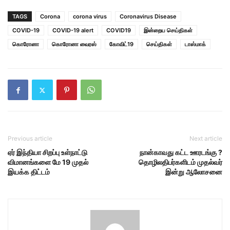
TAGS
Corona
corona virus
Coronavirus Disease
COVID-19
COVID-19 alert
COVID19
இன்றைய செய்திகள்
கொரோனா
கொரோனா வைரஸ்
கோவிட்19
செய்திகள்
டாஸ்மாக்
Previous article
Next article
ஏர் இந்தியா சிறப்பு உள்நாட்டு
நான்காவது கட்ட ஊரடங்கு ?
விமானங்களை மே 19 முதல்
தொழிலதிபர்களிடம் முதல்வர்
இயக்க திட்டம்
இன்று ஆலோசனை