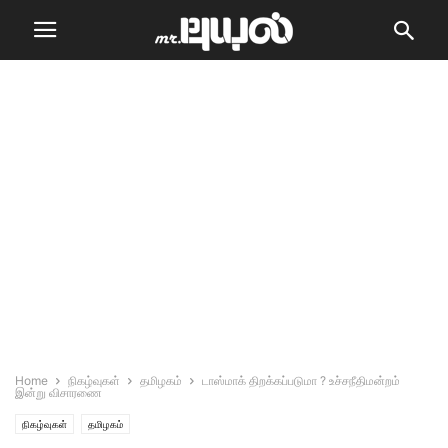
Home
நிகழ்வுகள்
தமிழகம்
டாஸ்மாக் திறக்கப்படுமா ? உச்சநீதிமன்றம்
இன்று விசாரணை
நிகழ்வுகள்
தமிழகம்