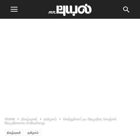
Home
நிகழ்வுகள்
தமிழகம்
கெத்துக்காட்டிய தேமுதிக; கெஞ்சல்
தேமுதிகவாக மாறியுள்ளது
நிகழ்வுகள்
தமிழகம்