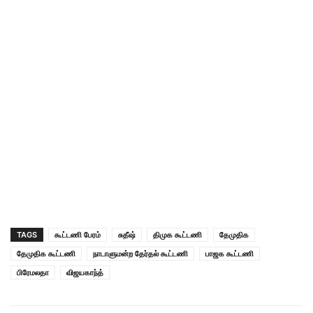
TAGS
கூட்டணி பேரம்
சுதீஷ்
திமுக கூட்டணி
தேமுதிக
தேமுதிக கூட்டணி
நாடாளுமன்ற தேர்தல் கூட்டணி
பாஜக கூட்டணி
பிரேமலதா
விஜயகாந்த்