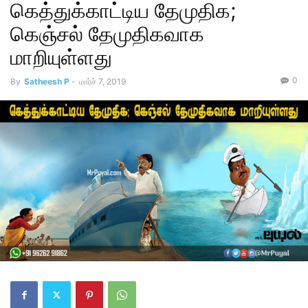
கெத்துக்காட்டிய தேமுதிக;
கெஞ்சல் தேமுதிகவாக
மாறியுள்ளது
0
By
Satheesh P
-
மார்ச் 7, 2019