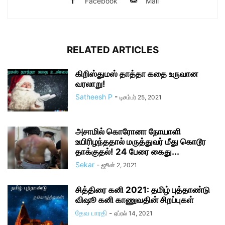
Facebook
Mail
RELATED ARTICLES
கிறிஸ்துமஸ் தாத்தா கதை உருவான
வரலாறு!
Satheesh P
-
டிசம்பர் 25, 2021
அசாமில் கொரோனா நோயாளி
உயிரிழந்ததால் மருத்துவர் மீது கொடூர
தாக்குதல்! 24 பேரை கைது...
Sekar
-
ஜூன் 2, 2021
சித்திரை கனி 2021: தமிழ் புத்தாண்டு
விஷூ கனி காணுவதின் சிறப்புகள்
தேவ பாரதி
-
ஏப்ரல் 14, 2021