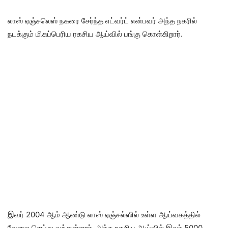
லாஸ் ஏஞ்சலெஸ் நகரை சேர்ந்த எட்வர்ட் என்பவர் அந்த நகரில்
நடக்கும் மிகப்பெரிய ரகசிய ஆய்வில் பங்கு கொள்கிறார்.
இவர் 2004 ஆம் ஆண்டு லாஸ் ஏஞ்சல்ஸில் உள்ள ஆய்வகத்தில்
வேலை செய்து வந்துள்ளார். அந்த ரகசிய ஆய்வில் இவர் 5000