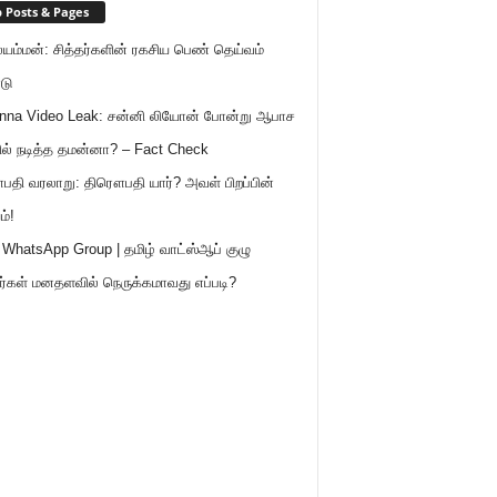
 Posts & Pages
ம்மன்: சித்தர்களின் ரகசிய பெண் தெய்வம்
டு
nna Video Leak: சன்னி லியோன் போன்று ஆபாச
ில் நடித்த தமன்னா? – Fact Check
தி வரலாறு: திரௌபதி யார்? அவள் பிறப்பின்
ம்!
 WhatsApp Group | தமிழ் வாட்ஸ்ஆப் குழு
்கள் மனதளவில் நெருக்கமாவது எப்படி?