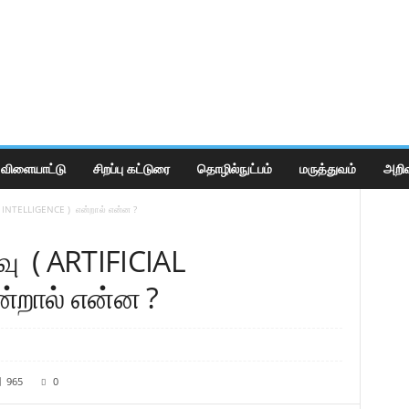
விளையாட்டு
சிறப்பு கட்டுரை
தொழில்நுட்பம்
மருத்துவம்
அறிவ
L INTELLIGENCE ) என்றால் என்ன ?
ு ( ARTIFICIAL
ன்றால் என்ன ?
965
0