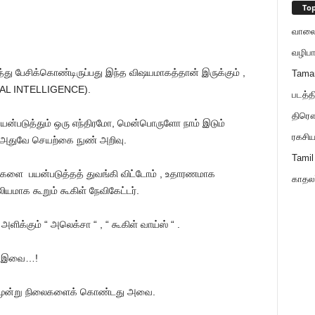
Top
வாலைய
வழிபா
த்து பேசிக்கொண்டிருப்பது இந்த விஷயமாகத்தான் இருக்கும் ,
Tama
IAL INTELLIGENCE).
படத்த
திரௌப
யன்படுத்தும் ஒரு எந்திரமோ, மென்பொருளோ நாம் இடும்
ரகசிய
ல் அதுவே செயற்கை நுண் அறிவு.
Tamil
களை பயன்படுத்தத் துவங்கி விட்டோம் , உதாரணமாக
காதலர
யமாக கூறும் கூகிள் நேவிகேட்டர்.
ிக்கும் “ அலெக்சா “ , “ கூகிள் வாய்ஸ் “ .
ளே இவை…!
 மூன்று நிலைகளைக் கொண்டது அவை.