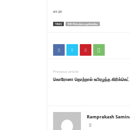
சா.ரா
TAGS
#AI #செயற்கை நுண்ணறிவு
Previous article
கொரோனா தொற்றால் உயிரழந்த கிரிக்கெட் வ
Ramprakash Samin