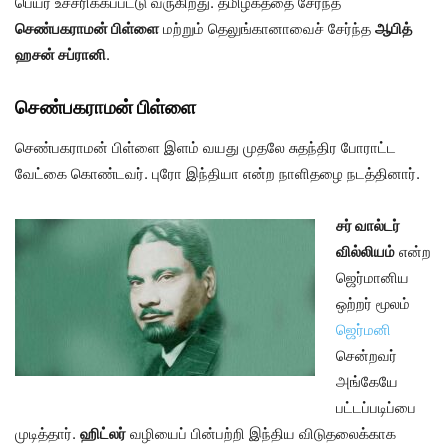
பெயர் உச்சரிக்கப்பட்டு வருகிறது. தமிழகத்தை சேர்ந்த
செண்பகராமன் பிள்ளை
மற்றும் தெலுங்கானாவைச் சேர்ந்த
ஆபித்
ஹசன் சப்ரானி
.
செண்பகராமன் பிள்ளை
செண்பகராமன் பிள்ளை இளம் வயது முதலே சுதந்திர போராட்ட
வேட்கை கொண்டவர். புரோ இந்தியா என்ற நாளிதழை நடத்தினார்.
சர் வால்டர்
வில்லியம்
என்ற
ஜெர்மானிய
ஒற்றர் மூலம்
ஜெர்மனி
சென்றவர்
அங்கேயே
பட்டப்படிப்பை
முடித்தார்.
ஹிட்லர்
வழியைப் பின்பற்றி இந்திய விடுதலைக்காக