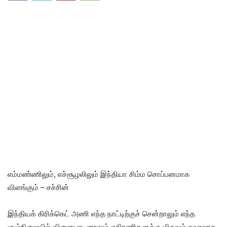
எம்மண்ணிலும், எச்சூழலிலும் இந்தியா சிம்ம சொப்பனமாக
விளங்கும் – சச்சின்
இந்தியக் கிரிக்கெட் அணி எந்த நாட்டிற்குச் சென்றாலும் எந்த
சூழ்நிலையில் விளையாடினாலும் எதிரணிகளுக்கு மிகவும் சவாலாக