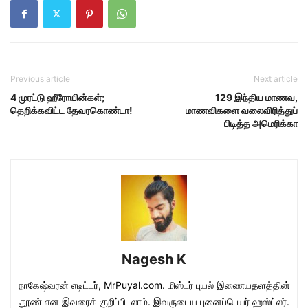
Previous article
Next article
4 முரட்டு ஹீரோயின்கள்;
129 இந்திய மாணவ,
தெறிக்கவிட்ட தேவரகொண்டா!
மாணவிகளை வலைவிரித்துப்
பிடித்த அமெரிக்கா
Nagesh K
நாகேஷ்வரன் எடிட்டர், MrPuyal.com. மிஸ்டர் புயல் இணையதளத்தின்
தூண் என இவரைக் குறிப்பிடலாம். இவருடைய புனைப்பெயர் ஹஸ்ட்லர்.