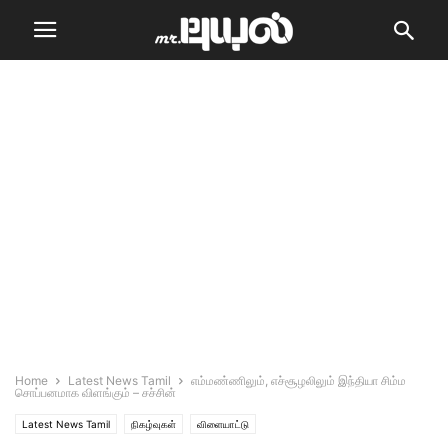
Home
Latest News Tamil
எம்மண்ணிலும், எச்சூழலிலும் இந்தியா சிம்ம
சொப்பனமாக விளங்கும் – சச்சின்
Latest News Tamil
நிகழ்வுகள்
விளையாட்டு