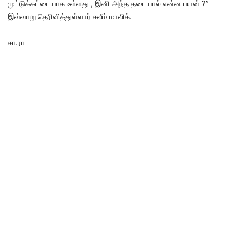
முட்டுக்கட்டையாக உள்ளது , இனி அந்த தடையால் என்ன பயன் ?”
இவ்வாறு தெரிவித்துள்ளார் சலீம் மாலிக்.
சா.ரா