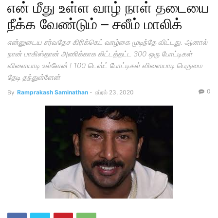
என் மீது உள்ள வாழ் நாள் தடையை
நீக்க வேண்டும் – சலீம் மாலிக்
என்னுடைய சர்வதேச கிரிக்கெட் வாழ்கை முடிந்தே விட்டது. ஆனால்
நான் பாகிஸ்தான் அணிக்காக கிட்டத்தட்ட 300 ஒரு போட்டிகள்
விளையாடி உள்ளேன் ! 100 டெஸ்ட் போட்டிகள் விளையாடி பெருமை
தேடி தந்துள்ளேன்
0
By
Ramprakash Saminathan
-
ஏப்ரல் 23, 2020