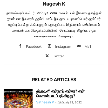
Nagesh K
நாகேஷ்வரன் எடிட்டர், MrPuyal.com. மிஸ்டர் புயல் இணையதளத்தின்
தூண் என இவரைக் குறிப்பிடலாம். இவருடைய புனைப்பெயர் ஹஸ்ட்லர்.
எறும்பு போன்று எப்பொழுதும் சுறுசுறுப்பாக இருப்பதால் நண்பர்களால்
ஹஸ்ட்லர் என அழைக்கப்படுகிறார். தொடர்புக்கு கீழுள்ள சமூக
வலைதளங்களை அணுகவும்.
Facebook
Instagram
Mail
Twitter
RELATED ARTICLES
தீபாவளி என்றால் என்ன? ஏன்
கொண்டாடப்படுகிறது?
Satheesh P
-
அக்டோபர் 23, 2022