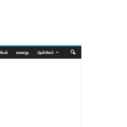
ியல்
வரலாறு
ஆன்மிகம்