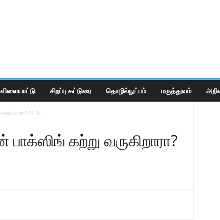
விளையாட்டு
சிறப்பு கட்டுரை
தொழில்நுட்பம்
மருத்துவம்
அறிவ
று வருகிறாரா? அடடே!
 பாக்ஸிங் கற்று வருகிறாரா?