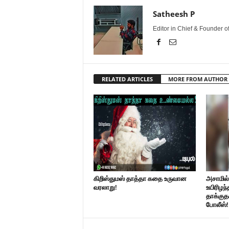
Satheesh P
Editor in Chief & Founder 
RELATED ARTICLES
MORE FROM AUTHOR
கிறிஸ்துமஸ் தாத்தா கதை உருவான
அசாமில
வரலாறு!
உயிரிழந்
தாக்குத
போலீஸ்!