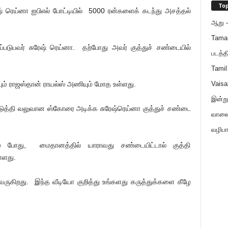
Top
ேஷ் ரெய்னா ஐபிஎல் போட்டியில் 5000 ரன்களைக் கடந்து அசத்தல்
ஆறு - 
Tama
கப்படுபவர் சுரேஷ் ரெய்னா. தற்போது அவர் குத்துச் சண்டையில்
படத்த
Tamil
ும் ராஜஸ்தான் ராயல்ஸ் அணியும் மோத உள்ளது.
Vaisa
இன்ற
டுத்தி வலுவான ஸ்கோரை அடிக்க சுரேஷ்ரெய்னா குத்துச் சண்டை
வாலைய
வழிபா
ும் போது, மைதானத்தில் யாராவது சண்டையிட்டால் குத்தி
்ளது.
 வருகிறது. இந்த வீடியோ குறித்து உங்களது கருத்துக்களை கீழே