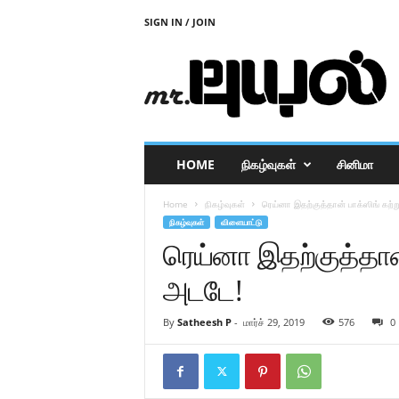
SIGN IN / JOIN
M
r
P
u
y
a
l
HOME
நிகழ்வுகள்
சினிமா
Home
நிகழ்வுகள்
ரெய்னா இதற்குத்தான் பாக்ஸிங் கற்
நிகழ்வுகள்
விளையாட்டு
ரெய்னா இதற்குத்தான்
அடடே!
By
Satheesh P
-
மார்ச் 29, 2019
576
0