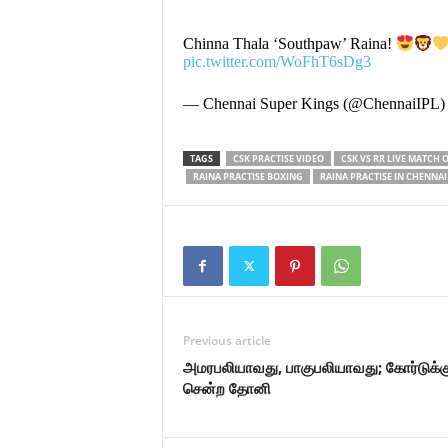
Chinna Thala ‘Southpaw’ Raina!
pic.twitter.com/WoFhT6sDg3
— Chennai Super Kings (@ChennaiIPL
TAGS
CSK PRACTISE VIDEO
CSK VS RR LIVE MATCH 
RAINA PRACTISE BOXING
RAINA PRACTISE IN CHENNA
Previous article
அமரபலியாவது, பாகுபலியாவது; கோர்டுக்கு
சென்ற தோனி