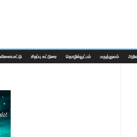
விளையாட்டு
சிறப்பு கட்டுரை
தொழில்நுட்பம்
மருத்துவம்
அறிவ