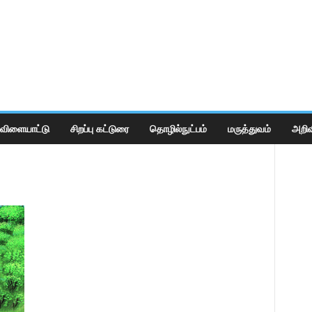
விளையாட்டு
சிறப்பு கட்டுரை
தொழில்நுட்பம்
மருத்துவம்
அறிவ