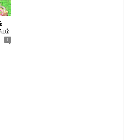
்
ியம்
1