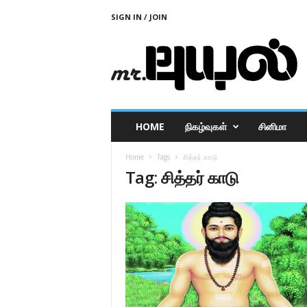
SIGN IN / JOIN
M
r
P
u
y
a
l
HOME
நிகழ்வுகள்
சினிமா
Home
Tags
சித்தர் காடு
Tag: சித்தர் காடு