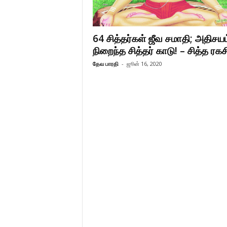
64 சித்தர்கள் ஜீவ சமாதி; அதிசயம
நிறைந்த சித்தர் காடு! – சித்த ரகச
தேவ பாரதி
-
ஜூன் 16, 2020