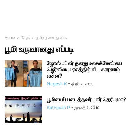
Home
Tags
பூமி உருவானது எப்படி
பூமி உருவானது எப்படி
ஜோஸ் பட்லர் தனது உலகக்கோப்பை
ஜெர்ஸியை ஏலத்தில் விட காரணம்
என்ன?
Nagesh K
-
ஏப்ரல் 2, 2020
பூமியைப் படைத்தவர் யார் தெரியுமா?
Satheesh P
-
ஜனவரி 4, 2019