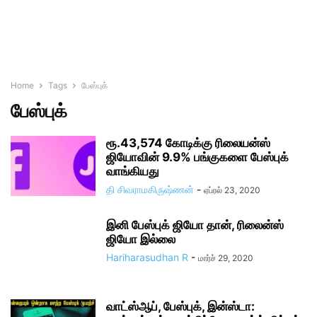
Home
Tags
பேஸ்புக்
பேஸ்புக்
ரூ.43,574 கோடிக்கு ரிலையன்ஸ்
ஜியோவின் 9.9% பங்குகளை பேஸ்புக்
வாங்கியது
தி சிவராமகிருஷ்ணன்
-
ஏப்ரல் 23, 2020
இனி பேஸ்புக் ஜியோ தான், ரிலைன்ஸ்
ஜியோ இல்லை
Hariharasudhan R
-
மார்ச் 29, 2020
வாட்ஸ்ஆப், பேஸ்புக், இன்ஸ்டா: