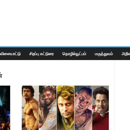
விளையாட்டு
சிறப்பு கட்டுரை
தொழில்நுட்பம்
மருத்துவம்
அறிவ
்