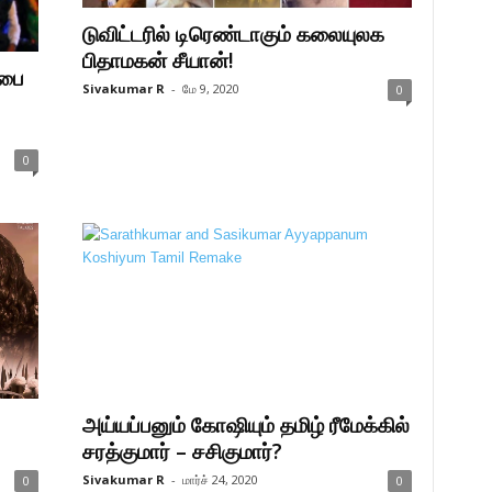
டுவிட்டரில் டிரெண்டாகும் கலையுலக
பிதாமகன் சீயான்!
்பை
Sivakumar R
-
மே 9, 2020
0
0
அய்யப்பனும் கோஷியும் தமிழ் ரீமேக்கில்
சரத்குமார் – சசிகுமார்?
Sivakumar R
-
மார்ச் 24, 2020
0
0