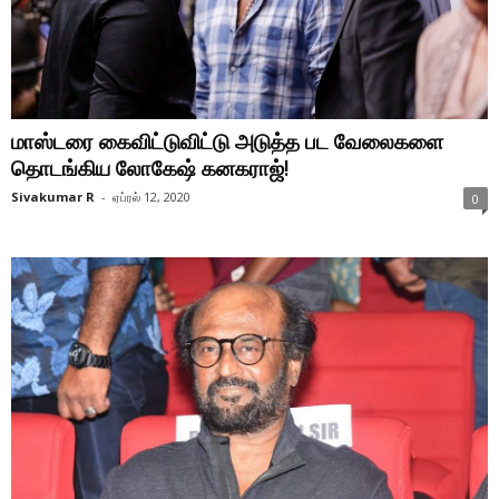
மாஸ்டரை கைவிட்டுவிட்டு அடுத்த பட வேலைகளை
தொடங்கிய லோகேஷ் கனகராஜ்!
Sivakumar R
-
ஏப்ரல் 12, 2020
0