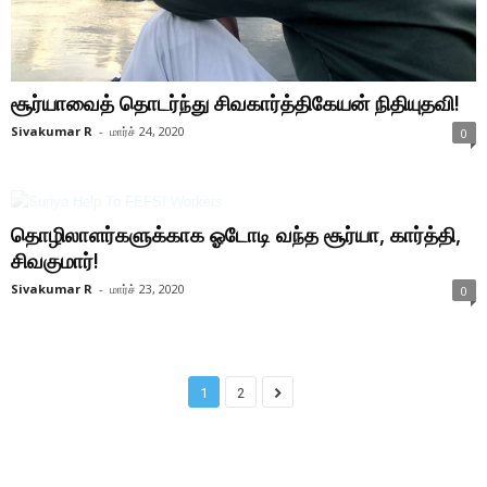
சூர்யாவைத் தொடர்ந்து சிவகார்த்திகேயன் நிதியுதவி!
Sivakumar R
-
மார்ச் 24, 2020
0
தொழிலாளர்களுக்காக ஓடோடி வந்த சூர்யா, கார்த்தி,
சிவகுமார்!
Sivakumar R
-
மார்ச் 23, 2020
0
1
2