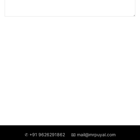
✆ +91 9626291862
📧 mail@mrpuyal.com