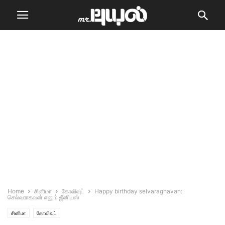
Home
சினிமா
கோலிவுட்
Happy birthday selvaraghavan:
செல்வராகவன் எனும் ஜீனியஸ்
சினிமா
கோலிவுட்