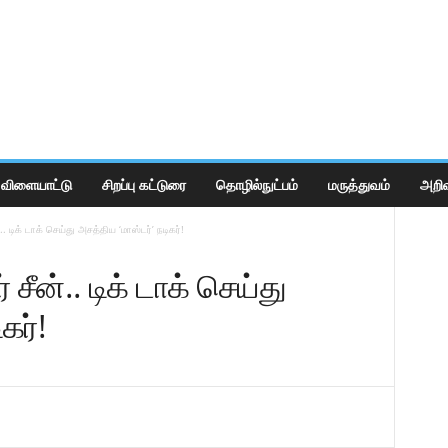
விளையாட்டு
சிறப்பு கட்டுரை
தொழில்நுட்பம்
மருத்துவம்
அறிவ
்.. டிக் டாக் செய்து அசத்திய ‘மாஸ்டர்’ நடிகர்!
 சீன்.. டிக் டாக் செய்து
ிகர்!