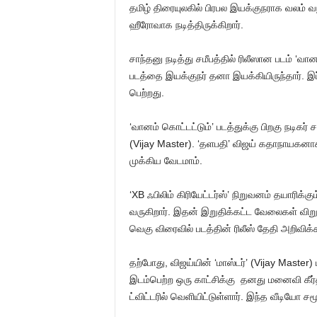
தமிழ் திரையுலகில் பிரபல இயக்குநராக வலம் வந
ஹீரோவாக நடித்திருக்கிறார்.
சாந்தனு நடித்து சமீபத்தில் ரிலீஸான படம் ‘வான
படத்தை இயக்குநர் தனா இயக்கியிருந்தார். இப
பெற்றது.
‘வானம் கொட்டட்டும்’ படத்துக்கு பிறகு நடிகர் ச
(Vijay Master). ‘தளபதி’ விஜய் கதாநாயகனாக ந
முக்கிய வேடமாம்.
‘XB ஃபிலிம் கிரியேட்டர்ஸ்’ நிறுவனம் தயாரிக
வருகிறார். இதன் இறுதிக்கட்ட வேலைகள் விறுவ
வெகு விரைவில் படத்தின் ரிலீஸ் தேதி அறிவிக்கப
தற்போது, விஜய்யின் ‘மாஸ்டர்’ (Vijay Master) ப
இடம்பெற்ற ஒரு காட்சிக்கு தனது மனைவி கீர்
ட்விட்டரில் வெளியிட்டுள்ளார். இந்த வீடியோ