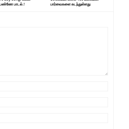
பெண்ணே பாடல்.!
பார்வைகளை கடந்துள்ளது