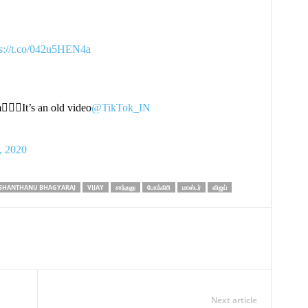
ps://t.co/042u5HEN4a
🏻‍♂️It’s an old video
@TikTok_IN
, 2020
SHANTHANU BHAGYARAJ
VIJAY
சாந்தனு
போக்கிரி
மாஸ்டர்
விஜய்
Next article