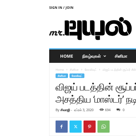
SIGN IN / JOIN
M
r
P
u
y
a
l
HOME
நிகழ்வுகள்
சினிமா
Home
சினிமா
கோலிவுட்
விஜய் படத்தின் சூப்பர் சீன
சினிமா
கோலிவுட்
விஜய் படத்தின் சூப்பர்
அசத்திய ‘மாஸ்டர்’ நட
By
சிவாஜி
-
ஏப்ரல் 3, 2020
694
0