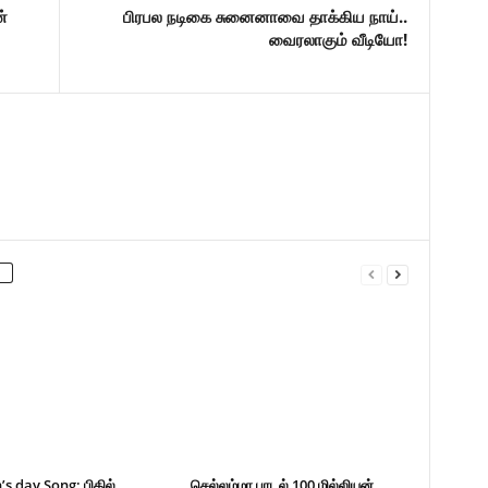
்
பிரபல நடிகை சுனைனாவை தாக்கிய நாய்..
வைரலாகும் வீடியோ!
 day Song: பிகில்
செல்லம்மா பாடல் 100 மில்லியன்