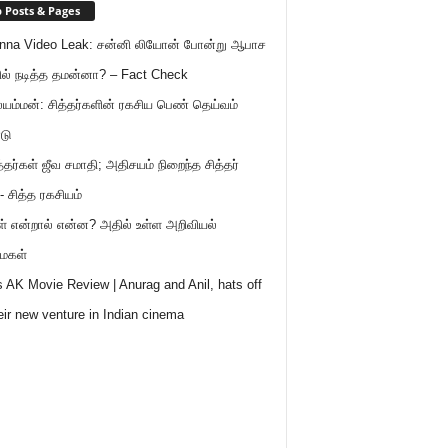
 Posts & Pages
nna Video Leak: சன்னி லியோன் போன்று ஆபாச
ில் நடித்த தமன்னா? – Fact Check
ம்மன்: சித்தர்களின் ரகசிய பெண் தெய்வம்
டு
த்தர்கள் ஜீவ சமாதி; அதிசயம் நிறைந்த சித்தர்
- சித்த ரகசியம்
ள் என்றால் என்ன? அதில் உள்ள அறிவியல்
ைகள்
 AK Movie Review | Anurag and Anil, hats off
heir new venture in Indian cinema