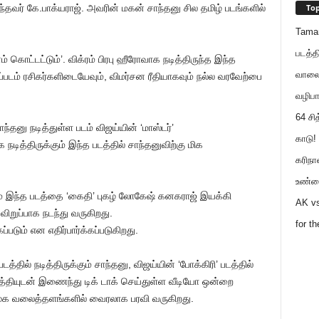
Top
்தவர் கே.பாக்யராஜ். அவரின் மகன் சாந்தனு சில தமிழ் படங்களில்
Tama
படத்த
ம் கொட்டட்டும்’. விக்ரம் பிரபு ஹீரோவாக நடித்திருந்த இந்த
வாலைய
்படம் ரசிகர்களிடையேவும், விமர்சன ரீதியாகவும் நல்ல வரவேற்பை
வழிபா
64 சி
ாந்தனு நடித்துள்ள படம் விஜய்யின் ‘மாஸ்டர்’
காடு! 
டித்திருக்கும் இந்த படத்தில் சாந்தனுவிற்கு மிக
கரிநா
உண்ம
்கும் இந்த படத்தை ‘கைதி’ புகழ் லோகேஷ் கனகராஜ் இயக்கி
AK vs
ிறுப்பாக நடந்து வருகிறது.
for t
்படும் என எதிர்பார்க்கப்படுகிறது.
டத்தில் நடித்திருக்கும் சாந்தனு, விஜய்யின் ‘போக்கிரி’ படத்தில்
த்தியுடன் இணைந்து டிக் டாக் செய்துள்ள வீடியோ ஒன்றை
 சமூக வலைத்தளங்களில் வைரலாக பரவி வருகிறது.