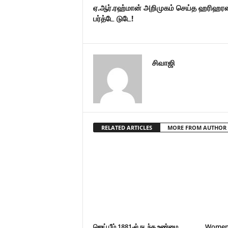
ஏ.ஆர்.ரஹ்மான் அறிமுகம் செய்த ஹரிஹரன
பர்த்டே டுடே!
சிவாஜி
RELATED ARTICLES
MORE FROM AUTHOR
ஜெய் பீம் 1881-ல் நடந்த உண்மை
Women’s