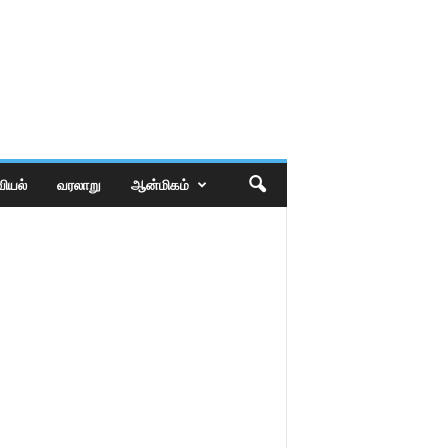
ியல்
வரலாறு
ஆன்மிகம்