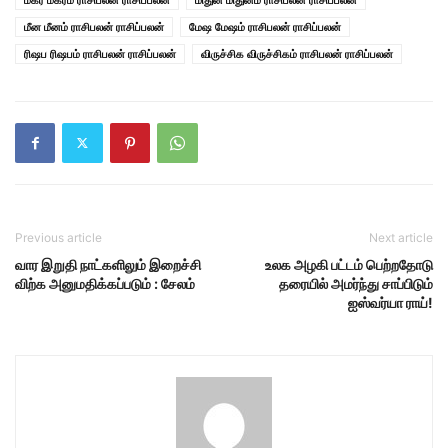
மீன மீனம் ராசிபலன் ராசிப்பலன்
மேஷ மேஷம் ராசிபலன் ராசிப்பலன்
ரிஷப ரிஷபம் ராசிபலன் ராசிப்பலன்
விருச்சிக விருச்சிகம் ராசிபலன் ராசிப்பலன்
Previous article
Next article
வார இறுதி நாட்களிலும் இறைச்சி
உலக அழகி பட்டம் பெற்றதோடு
விற்க அனுமதிக்கப்படும் : சேலம்
தரையில் அமர்ந்து சாப்பிடும்
ஐஸ்வர்யா ராய்!