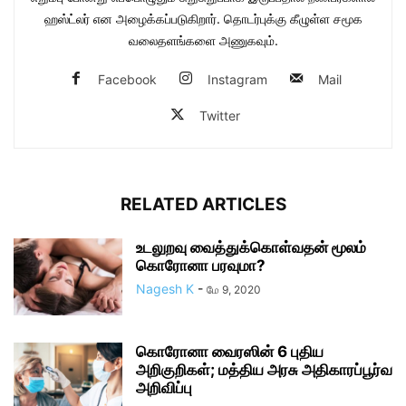
ஹஸ்ட்லர் என அழைக்கப்படுகிறார். தொடர்புக்கு கீழுள்ள சமூக
வலைதளங்களை அணுகவும்.
Facebook
Instagram
Mail
Twitter
RELATED ARTICLES
உடலுறவு வைத்துக்கொள்வதன் மூலம்
கொரோனா பரவுமா?
Nagesh K
-
மே 9, 2020
கொரோனா வைரஸின் 6 புதிய
அறிகுறிகள்; மத்திய அரசு அதிகாரப்பூர்வ
அறிவிப்பு