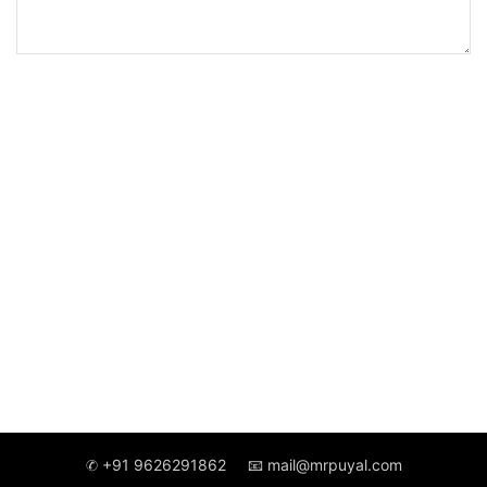
✆ +91 9626291862
📧 mail@mrpuyal.com