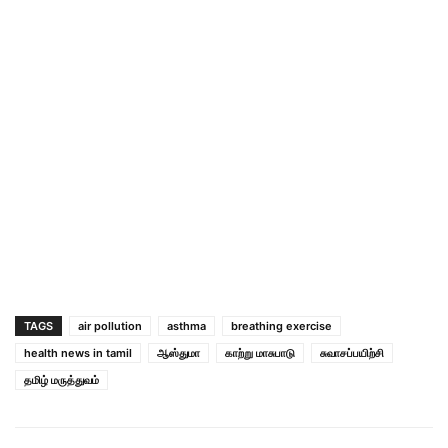
TAGS
air pollution
asthma
breathing exercise
health news in tamil
ஆஸ்துமா
காற்று மாசுபாடு
சுவாசப்பயிற்சி
தமிழ் மருத்துவம்