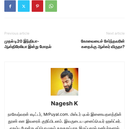
Previous article
Next article
முதல் டி20 இந்தியா-
கோவையைச் சேர்ந்தவரின்
ஆஸ்திரேலியா இன்று மோதல்
கதைக்கு ஆஸ்கர் விருதா?
Nagesh K
நாகேஷ்வரன் எடிட்டர், MrPuyal.com. மிஸ்டர் புயல் இணையதளத்தின்
தூண் என இவரைக் குறிப்பிடலாம். இவருடைய புனைப்பெயர் ஹஸ்ட்லர்.
எறும்பு போன்று எப்பொழுதும் சுறுசுறுப்பாக இருப்பதால் நண்பர்களால்