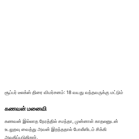
சூப்பர் டீலக்ஸ் திரை விமர்சனம்: 18 வயது வந்தவருக்கு மட்டும்
கணவன் மனைவி
கணவன் இல்லாத நேரத்தில் சமந்தா, முன்னாள் காதலனுடன்
உடலுறவு வைத்து அவன் இறந்ததால் போலீஸிடம் சிக்கி
அவதிப்படுகிறார்.