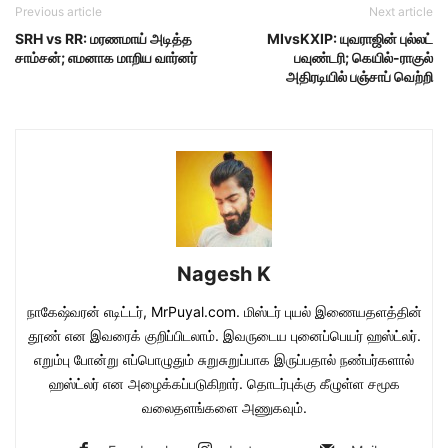
Previous article
Next article
SRH vs RR: மரணமாய் அடித்த
MIvsKXIP: யுவராஜின் புல்லட்
சாம்சன்; எமனாக மாறிய வார்னர்
பவுண்டரி; கெயில்-ராகுல்
அதிரடியில் பஞ்சாப் வெற்றி
Nagesh K
நாகேஷ்வரன் எடிட்டர், MrPuyal.com. மிஸ்டர் புயல் இணையதளத்தின்
தூண் என இவரைக் குறிப்பிடலாம். இவருடைய புனைப்பெயர் ஹஸ்ட்லர்.
எறும்பு போன்று எப்பொழுதும் சுறுசுறுப்பாக இருப்பதால் நண்பர்களால்
ஹஸ்ட்லர் என அழைக்கப்படுகிறார். தொடர்புக்கு கீழுள்ள சமூக
வலைதளங்களை அணுகவும்.