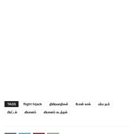
TAGS
flight hijack
தீவிரவாதிகள்
போன் கால்
மர்ம நபர்
மிரட்டல்
விமானம்
விமானம் கடத்தல்