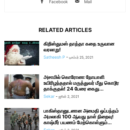
Facebook
Mail
RELATED ARTICLES
கிறிஸ்துமஸ் தாத்தா கதை உருவான
வரலாறு!
Satheesh P
-
டிசம்பர் 25, 2021
அசாமில் கொரோனா நோயாளி
உயிரிழந்ததால் மருத்துவர் மீது கொடூர
தாக்குதல்! 24 பேரை கைது...
Sekar
-
ஜூன் 2, 2021
பாகிஸ்தானுடனான அமைதி ஒப்பந்தம்
அமலாகி 100 ஆவது நாள் நிறைவு!
காஷ்மீர் பயணம் மேற்கொள்ளும்...
Sekar
-