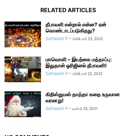
RELATED ARTICLES
தீபாவளி என்றால் என்ன? ஏன்
கொண்டாடப்படுகிறது?
Satheesh P
-
அக்டோபர் 23, 2022
மாவொளி – இயற்கை மத்தாப்பு:
இதுதான் ஒரிஜினல் தீபாவளி!
Satheesh P
-
அக்டோபர் 22, 2022
கிறிஸ்துமஸ் தாத்தா கதை உருவான
வரலாறு!
Satheesh P
-
டிசம்பர் 25, 2021