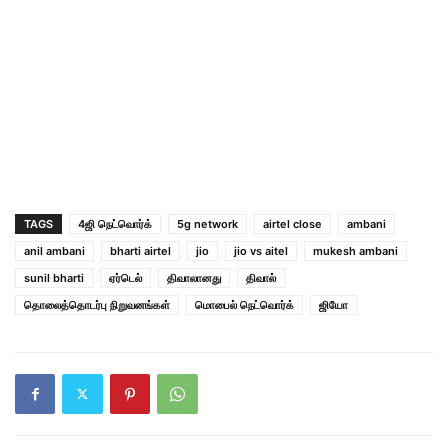
TAGS
4ஜி நெட்வொர்க்
5g network
airtel close
ambani
anil ambani
bharti airtel
jio
jio vs aitel
mukesh ambani
sunil bharti
ஏர்டெல்
திவாலானது
திவால்
தொலைத்தொடர்பு நிறுவனங்கள்
மொபைல் நெட்வொர்க்
ஜியோ