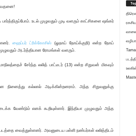
Top
் வேதனை!
திரௌப
ார்த்திருப்போம். உடல் முழுவதும் முடி வளரும் காட்சிகளை ஷங்கர்
ரகசிய
வாலைய
வழிபா
்ளனர்.
ஹைப்பர் ட்ரிக்கோசிஸ்
(ஓநாய் நோய்க்குறி) என்ற நோய்
முழுவதும் அடர்த்தியான ரோமங்கள் வளரும்.
Tama
படத்த
ாநிலத்தைச் சேர்ந்த லலித் பாட்டீடர் (13) என்ற சிறுவன் மிகவும்
உலகி
Maste
என நினைத்து கல்லால் அடிக்கின்றனராம். அந்த சிறுவனுக்கு
டைக்க வேண்டும் எனக் கூறியுள்ளார். இந்தியா முழுவதும் அந்த
படத்தை வைத்துள்ளனர். அவனுடைய பள்ளி நண்பர்கள் லலித்திடம்