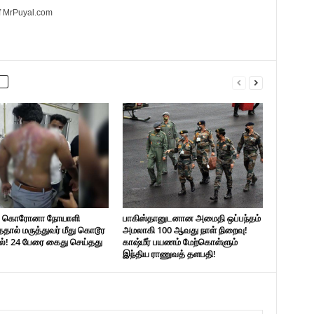
of MrPuyal.com
் கொரோனா நோயாளி
பாகிஸ்தானுடனான அமைதி ஒப்பந்தம்
ததால் மருத்துவர் மீது கொடூர
அமலாகி 100 ஆவது நாள் நிறைவு!
ல்! 24 பேரை கைது செய்தது
காஷ்மீர் பயணம் மேற்கொள்ளும்
இந்திய ராணுவத் தளபதி!