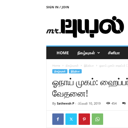
SIGN IN / JOIN
M
r
P
u
y
a
l
HOME
நிகழ்வுகள்
சினிமா
Home
நிகழ்வுகள்
இந்தியா
ஓநாய் முகம்: ஹைப்பர் 
நிகழ்வுகள்
இந்தியா
ஓநாய் முகம்: ஹைப்பர
வேதனை!
By
Satheesh P
-
பிப்ரவரி 10, 2019
454