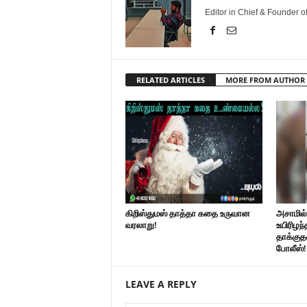
Editor in Chief & Founder 
RELATED ARTICLES
MORE FROM AUTHOR
கிறிஸ்துமஸ் தாத்தா கதை உருவான
அசாமில
வரலாறு!
உயிரிழந்
தாக்குத
போலீஸ்!
LEAVE A REPLY