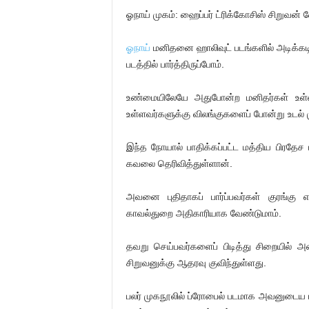
ஓநாய் முகம்: ஹைப்பர் ட்ரிக்கோசிஸ் சிறுவன
ஓநாய்
மனிதனை ஹாலிவுட் படங்களில் அடிக்கடி ப
படத்தில் பார்த்திருப்போம்.
உண்மையிலேயே அதுபோன்ற மனிதர்கள் உள
உள்ளவர்களுக்கு விலங்குகளைப் போன்று உடல் 
இந்த நோயால் பாதிக்கப்பட்ட மத்திய பிரதேச ம
கவலை தெரிவித்துள்ளான்.
அவனை புதிதாகப் பார்ப்பவர்கள் குரங்கு 
காவல்துறை அதிகாரியாக வேண்டுமாம்.
தவறு செய்பவர்களைப் பிடித்து சிறையில் அ
சிறுவனுக்கு ஆதரவு குவிந்துள்ளது.
பலர் முகநூலில் ப்ரோபைல் படமாக அவனுடைய 