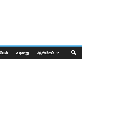
ியல்
வரலாறு
ஆன்மிகம்