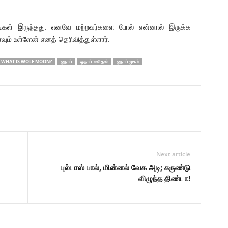
ுடிகள் இருந்தது. எனவே மற்றவர்களை போல் என்னால் இருக்க
வும் உள்ளேன் எனத் தெரிவித்துள்ளார்.
WHAT IS WOLF MOON?
ஓநாய்
ஓநாய் மனிதன்
ஓநாய் முகம்
Next article
புல்டாஸ் பால், மின்னல் வேக அடி; சுருண்டு
விழுந்த திண்டா!