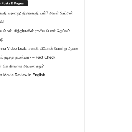
 Posts & Pages
தி வரலாறு: திரௌபதி யார்? அவள் பிறப்பின்
ம்!
ம்மன்: சித்தர்களின் ரகசிய பெண் தெய்வம்
டு
nna Video Leak: சன்னி லியோன் போன்று ஆபாச
ில் நடித்த தமன்னா? – Fact Check
ன் மிக நீளமான அணை எது?
r Movie Review in English