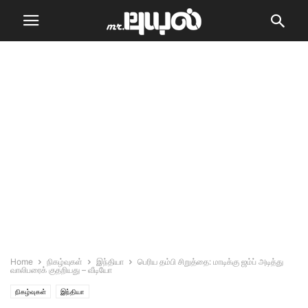
Home
நிகழ்வுகள்
இந்தியா
பெரிய தம்பி சிறுத்தை: மாடிக்கு ஜம்ப் அடித்து
வாலிபரைக் குதறியது – வீடியோ
நிகழ்வுகள்
இந்தியா