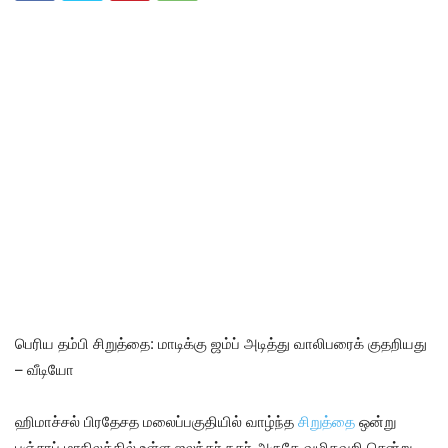
பெரிய தம்பி சிறுத்தை: மாடிக்கு ஜம்ப் அடித்து வாலிபரைக் குதறியது
– வீடியோ
ஹிமாச்சல் பிரதேசத மலைப்பகுதியில் வாழ்ந்த
சிறுத்தை
ஒன்று
பஞ்சாப் மாநிலத்தில் உள்ள ஜலந்தர் நகர் அருகே வழிதவறி சென்று