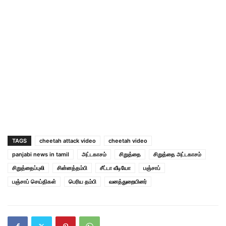
TAGS
cheetah attack video
cheetah video
panjabi news in tamil
அட்டகாசம்
சிறுத்தை
சிறுத்தை அட்டகாசம்
சிறுத்தைப்புலி
சின்னத்தம்பி
சீட்டா வீடியோ
பஞ்சாப்
பஞ்சாப் செய்திகள்
பெரிய தம்பி
வனத்துறையினர்