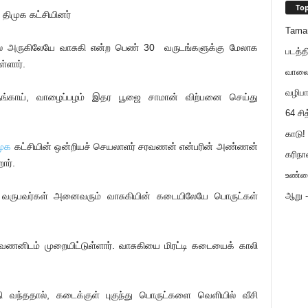
Top
திமுக கட்சியினர்
Tama
சல் அருகிலேயே வாசுகி என்ற பெண் 30 வருடங்களுக்கு மேலாக
படத்த
்ளார்.
வாலைய
வழிபா
்காய், வாழைப்பழம் இதர பூஜை சாமான் விற்பனை செய்து
64 சி
காடு! 
முக
கட்சியின் ஒன்றியச் செயலாளர் சரவணன் என்பரின் அண்ணன்
கரிநா
ார்.
உண்ம
 வருபவர்கள் அனைவரும் வாசுகியின் கடையிலேயே பொருட்கள்
ஆறு - 
ணனிடம் முறையிட்டுள்ளார். வாசுகியை மிரட்டி கடையைக் காலி
வந்ததால், கடைக்குள் புகுந்து பொருட்களை வெளியில் வீசி