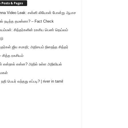
 Posts & Pages
nna Video Leak: சன்னி லியோன் போன்று ஆபாச
ில் நடித்த தமன்னா? – Fact Check
ம்மன்: சித்தர்களின் ரகசிய பெண் தெய்வம்
டு
த்தர்கள் ஜீவ சமாதி; அதிசயம் நிறைந்த சித்தர்
- சித்த ரகசியம்
ள் என்றால் என்ன? அதில் உள்ள அறிவியல்
ைகள்
நதி பெயர் வந்தது எப்படி? | river in tamil