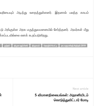
வுரியையும் அடித்து உதைத்துள்ளனர். இதனால் பலத்த காயம்
டு அங்குள்ள அரசு மருத்துவமனையில் சேர்த்தனர். அவர்கள் மீது
கப்படவில்லை எனக் கூறப்படுகிறது.
்
குற்றம்
திமுக உறுப்பினர்
திருமயம்
தொழில் போட்டி
நாடாளுமன்றத் தேர்தல் 2019
Next article
்
5 விமானநிலையங்கள்: அதானியிடம்
கொடுத்துவிட்டார் மோடி