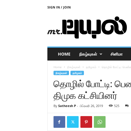
SIGN IN / JOIN
M
r
P
u
y
a
l
HOME
நிகழ்வுகள்
சினிமா
Home
நிகழ்வுகள்
தமிழகம்
தொழில் போட்டி: பெண்ண
நிகழ்வுகள்
தமிழகம்
தொழில் போட்டி: ப
திமுக கட்சியினர்
By
Satheesh P
-
பிப்ரவரி 26, 2019
525