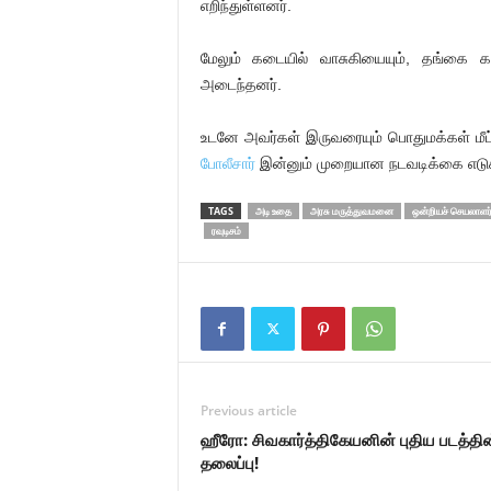
எறிந்துள்ளனர்.
மேலும் கடையில் வாசுகியையும், தங்கை க
அடைந்தனர்.
உடனே அவர்கள் இருவரையும் பொதுமக்கள் மீட்
போலீசார்
இன்னும் முறையான நடவடிக்கை எடுக்
TAGS
அடி உதை
அரசு மருத்துவமனை
ஒன்றியச் செயலாளர
ரவுடிசம்
Previous article
ஹீரோ: சிவகார்த்திகேயனின் புதிய படத்தின
தலைப்பு!