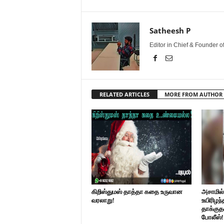
Satheesh P
Editor in Chief & Founder 
RELATED ARTICLES
MORE FROM AUTHOR
கிறிஸ்துமஸ் தாத்தா கதை உருவான
அசாமில
வரலாறு!
உயிரிழந்
தாக்குத
போலீஸ்!