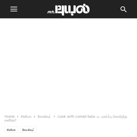
Home
சினிமா
கோலிவுட்
cook with comali bala: பட வாய்ப்பு கொடுத்த
வனிதா!
சினிமா
கோலிவுட்