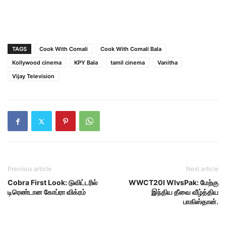
TAGS
Cook With Comali
Cook With Comali Bala
Kollywood cinema
KPY Bala
tamil cinema
Vanitha
Vijay Television
Previous article
Next article
Cobra First Look: டுவிட்டரில்
WWCT20I WIvsPak: மேற்கு
டிரெண்டான கோப்ரா விக்ரம்
இந்திய தீவை வீழ்த்திய
பாகிஸ்தான்.