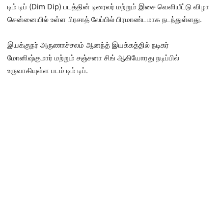
டிம் டிப் (Dim Dip) படத்தின் டிரைலர் மற்றும் இசை வெளியீட்டு விழா
சென்னையில் உள்ள பிரசாத் லேப்பில் பிரமாண்டமாக நடந்துள்ளது.
இயக்குநர் அருணாச்சலம் ஆனந்த் இயக்கத்தில் நடிகர்
மோனிஷ்குமார் மற்றும் சஞ்சனா சிங் ஆகியோரது நடிப்பில்
உருவாகியுள்ள படம் டிம் டிப்.