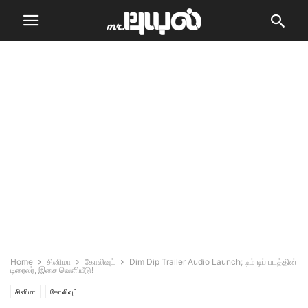
Home
சினிமா
கோலிவுட்
Dim Dip Trailer Audio Launch; டிம் டிப் படத்தின்
டிரைலர், இசை வெளியீடு!
சினிமா
கோலிவுட்