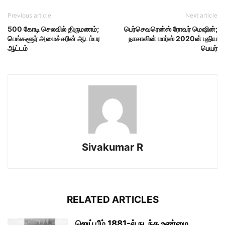
Previous article
Next article
500 கோடி செலவில் திருமணம்;
பெர்செவரென்ஸ் ரோவர் மெஷின்;
பெங்களூர் அமைச்சரின் ஆடம்பர
நாசாவின் மார்ஸ் 2020ன் புதிய
ஆட்டம்
பெயர்
Sivakumar R
RELATED ARTICLES
ஜெய் பீம் 1881-ல் நடந்த உண்மை