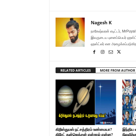
Nagesh K
நாகேஷ்வரன் எடிட்டர், MrPuya
இவருடைய புனைப்பெயர் ஹஸ்ட்லர்
ஹஸ்ட்லர் என அழைக்கப்படுகி
RELATED ARTICLES
MORE FROM AUTHOR
கிறிஸ்துமஸ் நட்சத்திரம் உண்மையா?
இந்திய 
கிரேட் கன்ஜெக்சன் என்றால் என்ன?
நிலவிற்