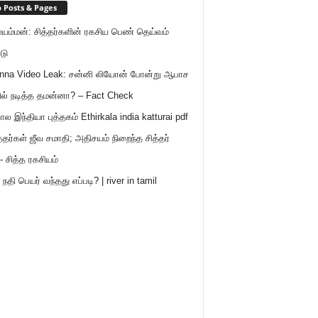
 Posts & Pages
ம்மன்: சித்தர்களின் ரகசிய பெண் தெய்வம்
டு
nna Video Leak: சன்னி லியோன் போன்று ஆபாச
ில் நடித்த தமன்னா? – Fact Check
ால இந்தியா புத்தகம் Ethirkala india katturai pdf
த்தர்கள் ஜீவ சமாதி; அதிசயம் நிறைந்த சித்தர்
- சித்த ரகசியம்
நதி பெயர் வந்தது எப்படி? | river in tamil