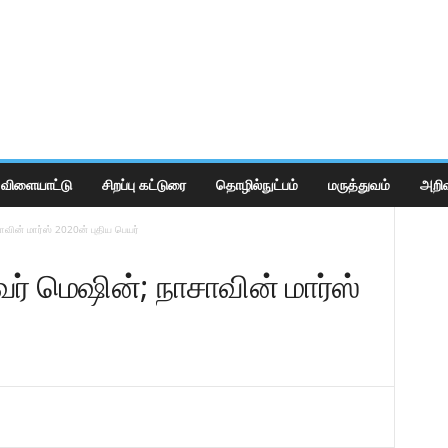
விளையாட்டு
சிறப்பு கட்டுரை
தொழில்நுட்பம்
மருத்துவம்
அறிவ
ின் மார்ஸ் 2020ன் புதிய பெயர்
் மெஷின்; நாசாவின் மார்ஸ்