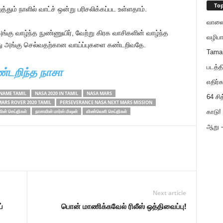
Top
ும் நாளில் வாட்ச் ஒன்று பரிசலிக்கப்பட உள்ளதாம்.
வாலைய
கு வாழ்ந்த நுண்ணுயிர், வேற்று கிரக வாசிகளின் வாழ்ந்த
வழிபா
ுந்து அங்கு செல்வதற்கான வாய்ப்புகளை கண்டறிவதே.
Tama
படத்த
்டறிந்த நாசா
எதிர்க
 NAME TAMIL
NASA 2020 IN TAMIL
NASA MARS
64 சி
ARS ROVER 2020 TAMIL
PERSEVERANCE NASA NEXT MARS MISSION
காடு! 
ின் செய்திகள்
நாசாவின் மார்ஸ் மிஷன்
விண்வெளி செய்திகள்
ஆறு - 
Next article
்
பொன் மாணிக்கவேல் ரிலீஸ் ஒத்திவைப்பு!