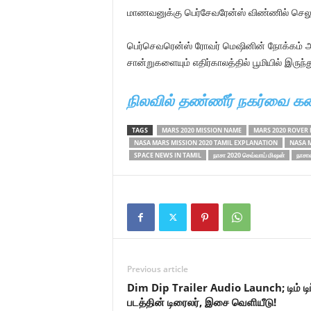
மாணவனுக்கு பெர்சேவரேன்ஸ் விண்ணில் செலுத்த
பெர்செவரென்ஸ் ரோவர் மெஷினின் நோக்கம் அங்
சான்றுகளையும் எதிர்காலத்தில் பூமியில் இர
நிலவில் தண்ணீர் நகர்வை கண
TAGS
MARS 2020 MISSION NAME
MARS 2020 ROVER
NASA MARS MISSION 2020 TAMIL EXPLANATION
NASA M
SPACE NEWS IN TAMIL
நாசா 2020 செவ்வாய் மிஷன்
நாசாவ
Previous article
Dim Dip Trailer Audio Launch; டிம் டிப
படத்தின் டிரைலர், இசை வெளியீடு!