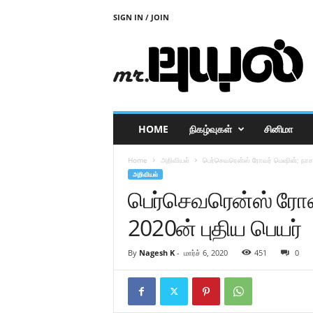
SIGN IN / JOIN
M
r
P
u
y
a
l
HOME
நிகழ்வுகள்
சினிமா
Home
அறிவியல்
பெர்செவரென்ஸ் ரோவர் மெஷின்; நாசாவ
அறிவியல்
பெர்செவரென்ஸ் ரோவர
2020ன் புதிய பெயர்
By
Nagesh K
-
மார்ச் 6, 2020
451
0