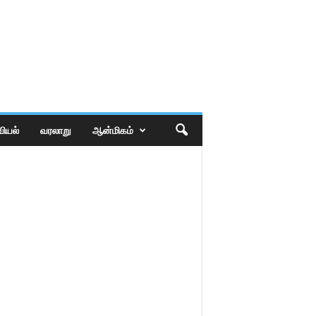
ியல்
வரலாறு
ஆன்மிகம்