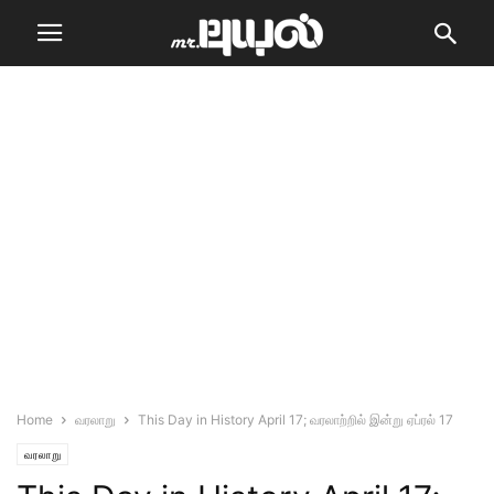
Home
வரலாறு
This Day in History April 17; வரலாற்றில் இன்று ஏப்ரல் 17
வரலாறு