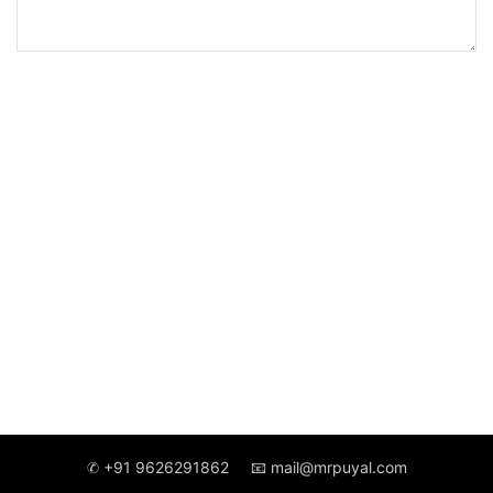
✆ +91 9626291862
📧 mail@mrpuyal.com