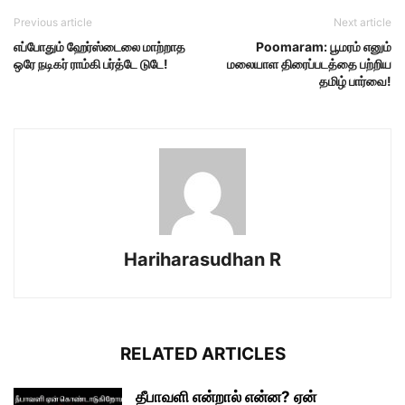
Previous article
Next article
எப்போதும் ஹேர்ஸ்டைலை மாற்றாத
Poomaram: பூமரம் எனும்
ஒரே நடிகர் ராம்கி பர்த்டே டுடே!
மலையாள திரைப்படத்தை பற்றிய
தமிழ் பார்வை!
Hariharasudhan R
RELATED ARTICLES
தீபாவளி என்றால் என்ன? ஏன்