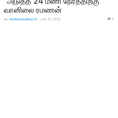
“அடுத்த 24 மணி நேரத்திற்கு”
வானிலை ரமணன்
0
By
Hariharasudhan R
-
மார்ச் 31, 2020