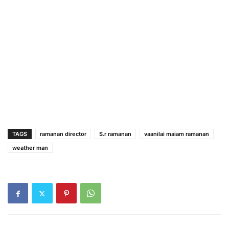
TAGS
ramanan director
S.r ramanan
vaanilai maiam ramanan
weather man