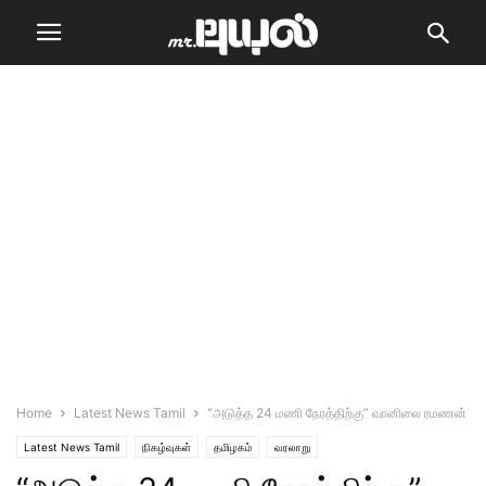
Home
Latest News Tamil
“அடுத்த 24 மணி நேரத்திற்கு” வானிலை ரமணன்
Latest News Tamil
நிகழ்வுகள்
தமிழகம்
வரலாறு